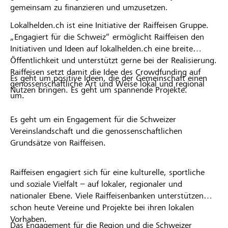
gemeinsam zu finanzieren und umzusetzen.
Lokalhelden.ch ist eine Initiative der Raiffeisen Gruppe.
„Engagiert für die Schweiz“ ermöglicht Raiffeisen den
Initiativen und Ideen auf lokalhelden.ch eine breite
Öffentlichkeit und unterstützt gerne bei der Realisierung.
Raiffeisen setzt damit die Idee des Crowdfunding auf
Es geht um positive Ideen, die der Gemeinschaft einen
genossenschaftliche Art und Weise lokal und regional
Nutzen bringen. Es geht um spannende Projekte.
um.
Es geht um ein Engagement für die Schweizer
Vereinslandschaft und die genossenschaftlichen
Grundsätze von Raiffeisen.
Raiffeisen engagiert sich für eine kulturelle, sportliche
und soziale Vielfalt – auf lokaler, regionaler und
nationaler Ebene. Viele Raiffeisenbanken unterstützen
schon heute Vereine und Projekte bei ihren lokalen
Vorhaben.
Das Engagement für die Region und die Schweizer