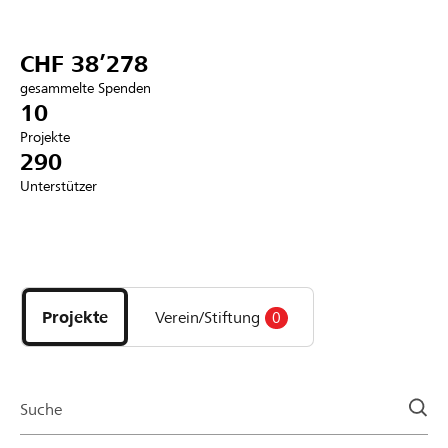
Partner / Raiffeisenbank
CHF 38’278
gesammelte Spenden
10
Projekte
Anmelden
290
Unterstützer
Registrieren
Entdecke
DE
FR
IT
Projekte
und
Projekte
Verein/Stiftung
0
Organisationen
der
Page
Suche