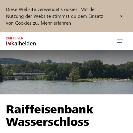
Diese Website verwendet Cookies. Mit der
Nutzung der Website stimmst du dem Einsatz
von Cookies zu.
Mehr erfahren
Zum
Inhalt
Navig
springen
öffnen
Jetzt starten
Projekte und Organisationen finden
Raiffeisenbank
Unterstützen
Wasserschloss
Hilfe & Support