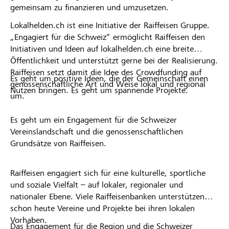
gemeinsam zu finanzieren und umzusetzen.
Lokalhelden.ch ist eine Initiative der Raiffeisen Gruppe.
„Engagiert für die Schweiz“ ermöglicht Raiffeisen den
Initiativen und Ideen auf lokalhelden.ch eine breite
Öffentlichkeit und unterstützt gerne bei der Realisierung.
Raiffeisen setzt damit die Idee des Crowdfunding auf
Es geht um positive Ideen, die der Gemeinschaft einen
genossenschaftliche Art und Weise lokal und regional
Nutzen bringen. Es geht um spannende Projekte.
um.
Es geht um ein Engagement für die Schweizer
Vereinslandschaft und die genossenschaftlichen
Grundsätze von Raiffeisen.
Raiffeisen engagiert sich für eine kulturelle, sportliche
und soziale Vielfalt – auf lokaler, regionaler und
nationaler Ebene. Viele Raiffeisenbanken unterstützen
schon heute Vereine und Projekte bei ihren lokalen
Vorhaben.
Das Engagement für die Region und die Schweizer