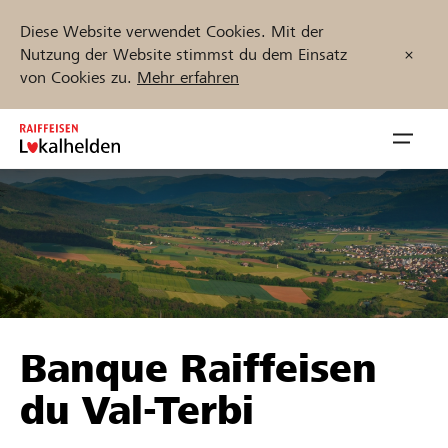
Diese Website verwendet Cookies. Mit der
Nutzung der Website stimmst du dem Einsatz
von Cookies zu.
Mehr erfahren
Zum
Inhalt
Navig
springen
öffnen
Jetzt starten
Projekte und Organisationen finden
Banque Raiffeisen
Unterstützen
du Val-Terbi
Hilfe & Support