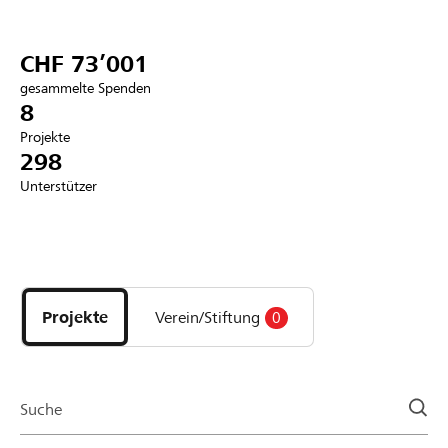
Partner / Raiffeisenbank
CHF 73’001
gesammelte Spenden
8
Projekte
Anmelden
298
Unterstützer
Registrieren
Entdecke
DE
FR
IT
Projekte
und
Projekte
Verein/Stiftung
0
Organisationen
der
Page
Suche