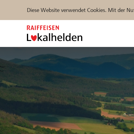
Diese Website verwendet Cookies. Mit der Nu
Zum
Inhalt
springen
Unterstützen
Hilfe & Support
Partne
Projekte und Organisationen finden
DE
FR
IT