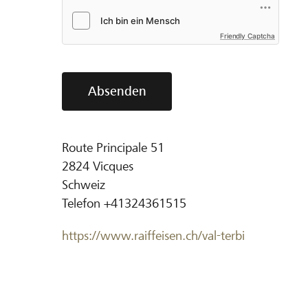
Friendly Captcha
Absenden
Route Principale 51
2824
Vicques
Schweiz
Telefon
+41324361515
https://www.raiffeisen.ch/val-terbi