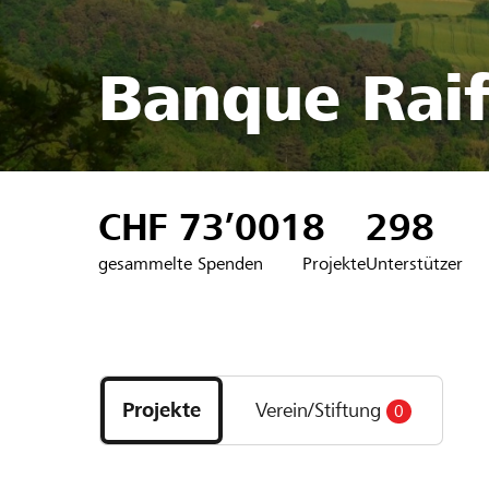
Banque Raif
CHF 73’001
8
298
gesammelte Spenden
Projekte
Unterstützer
Entdecke
Projekte
Projekte
Verein/Stiftung
0
und
Organisationen
der