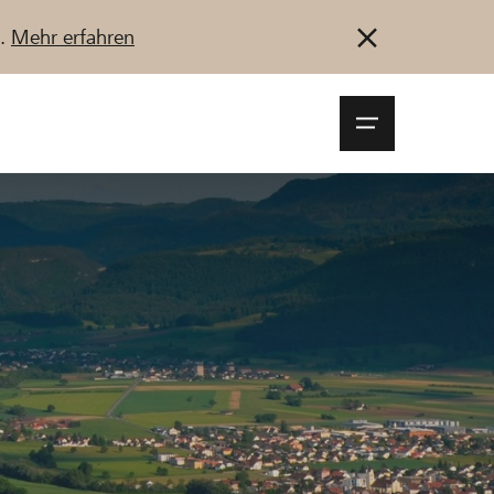
u.
Mehr erfahren
Navigationsm
öffnen
Anmelden
Registrieren
Jetzt starten