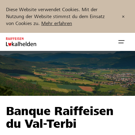
Diese Website verwendet Cookies. Mit der
Nutzung der Website stimmst du dem Einsatz
von Cookies zu.
Mehr erfahren
Zum
Inhalt
Navig
springen
öffnen
Jetzt starten
Projekte und Organisationen finden
Banque Raiffeisen
Unterstützen
du Val-Terbi
Hilfe & Support