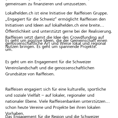
gemeinsam zu finanzieren und umzusetzen.
Lokalhelden.ch ist eine Initiative der Raiffeisen Gruppe.
„Engagiert für die Schweiz“ ermöglicht Raiffeisen den
Initiativen und Ideen auf lokalhelden.ch eine breite
Öffentlichkeit und unterstützt gerne bei der Realisierung.
Raiffeisen setzt damit die Idee des Crowdfunding auf
Es geht um positive Ideen, die der Gemeinschaft einen
genossenschaftliche Art und Weise lokal und regional
Nutzen bringen. Es geht um spannende Projekte.
um.
Es geht um ein Engagement für die Schweizer
Vereinslandschaft und die genossenschaftlichen
Grundsätze von Raiffeisen.
Raiffeisen engagiert sich für eine kulturelle, sportliche
und soziale Vielfalt – auf lokaler, regionaler und
nationaler Ebene. Viele Raiffeisenbanken unterstützen
schon heute Vereine und Projekte bei ihren lokalen
Vorhaben.
Das Engagement für die Region und die Schweizer