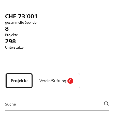
Partner / Raiffeisenbank
CHF 73’001
gesammelte Spenden
8
Projekte
Anmelden
298
Unterstützer
Registrieren
Entdecke
DE
FR
IT
Projekte
und
Projekte
Verein/Stiftung
0
Organisationen
der
Page
Suche