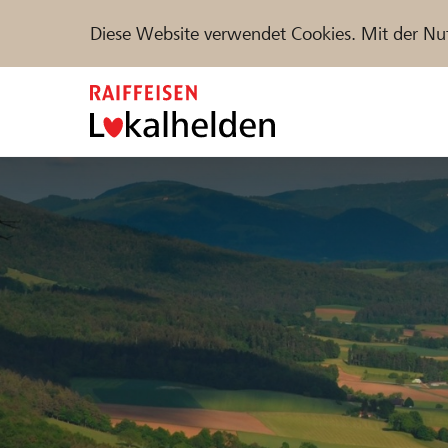
Diese Website verwendet Cookies. Mit der Nu
Zum
Inhalt
springen
Unterstützen
Hilfe & Support
Partne
Projekte und Organisationen finden
DE
FR
IT