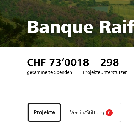
Banque Raif
CHF 73’001
8
298
gesammelte Spenden
Projekte
Unterstützer
Entdecke
Projekte
Projekte
Verein/Stiftung
0
und
Organisationen
der