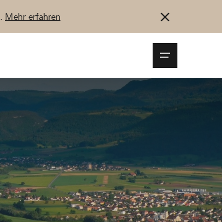
u.
Mehr erfahren
Navigationsm
öffnen
Anmelden
Registrieren
Jetzt starten