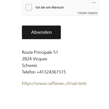
Friendly Captcha
Absenden
Route Principale 51
2824
Vicques
Schweiz
Telefon
+41324361515
https://www.raiffeisen.ch/val-terbi