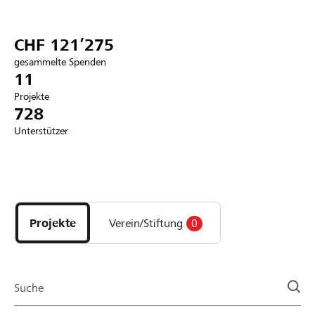
Partner / Raiffeisenbank
CHF 121’275
gesammelte Spenden
11
Projekte
Anmelden
728
Unterstützer
Registrieren
Entdecke
DE
FR
IT
Projekte
und
Projekte
Verein/Stiftung
0
Organisationen
der
Page
Suche