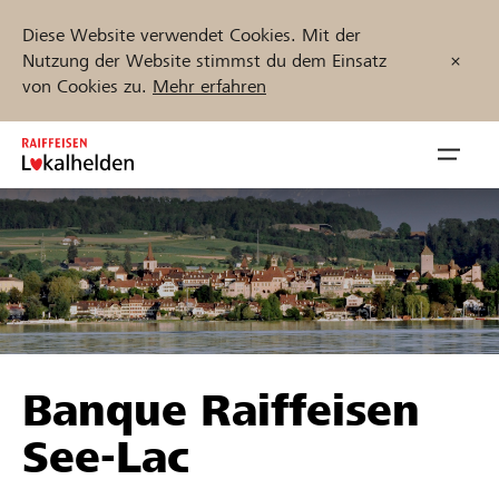
Diese Website verwendet Cookies. Mit der
Nutzung der Website stimmst du dem Einsatz
von Cookies zu.
Mehr erfahren
Zum
Inhalt
Navig
springen
öffnen
Jetzt starten
Projekte und Organisationen finden
Banque Raiffeisen
Unterstützen
See-Lac
Hilfe & Support