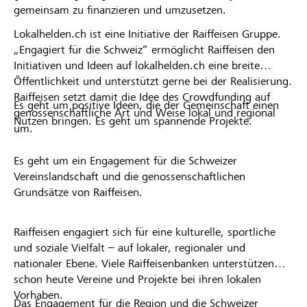
gemeinsam zu finanzieren und umzusetzen.
Lokalhelden.ch ist eine Initiative der Raiffeisen Gruppe.
„Engagiert für die Schweiz“ ermöglicht Raiffeisen den
Initiativen und Ideen auf lokalhelden.ch eine breite
Öffentlichkeit und unterstützt gerne bei der Realisierung.
Raiffeisen setzt damit die Idee des Crowdfunding auf
Es geht um positive Ideen, die der Gemeinschaft einen
genossenschaftliche Art und Weise lokal und regional
Nutzen bringen. Es geht um spannende Projekte.
um.
Es geht um ein Engagement für die Schweizer
Vereinslandschaft und die genossenschaftlichen
Grundsätze von Raiffeisen.
Raiffeisen engagiert sich für eine kulturelle, sportliche
und soziale Vielfalt – auf lokaler, regionaler und
nationaler Ebene. Viele Raiffeisenbanken unterstützen
schon heute Vereine und Projekte bei ihren lokalen
Vorhaben.
Das Engagement für die Region und die Schweizer