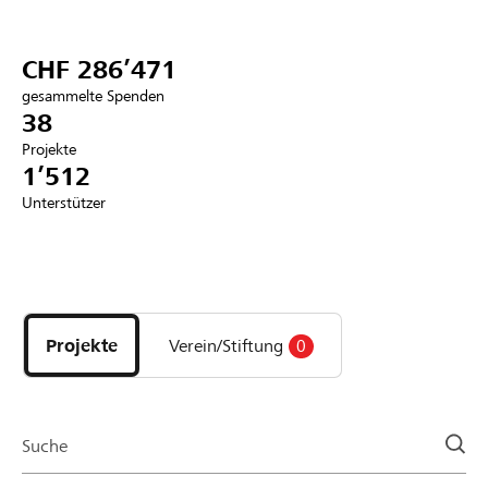
Partner / Raiffeisenbank
CHF 286’471
gesammelte Spenden
38
Projekte
Anmelden
1’512
Unterstützer
Registrieren
Entdecke
DE
FR
IT
Projekte
und
Projekte
Verein/Stiftung
0
Organisationen
der
Page
Suche