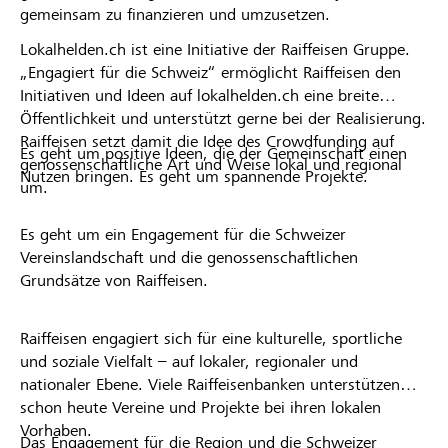
gemeinsam zu finanzieren und umzusetzen.
Lokalhelden.ch ist eine Initiative der Raiffeisen Gruppe.
„Engagiert für die Schweiz“ ermöglicht Raiffeisen den
Initiativen und Ideen auf lokalhelden.ch eine breite
Öffentlichkeit und unterstützt gerne bei der Realisierung.
Raiffeisen setzt damit die Idee des Crowdfunding auf
Es geht um positive Ideen, die der Gemeinschaft einen
genossenschaftliche Art und Weise lokal und regional
Nutzen bringen. Es geht um spannende Projekte.
um.
Es geht um ein Engagement für die Schweizer
Vereinslandschaft und die genossenschaftlichen
Grundsätze von Raiffeisen.
Raiffeisen engagiert sich für eine kulturelle, sportliche
und soziale Vielfalt – auf lokaler, regionaler und
nationaler Ebene. Viele Raiffeisenbanken unterstützen
schon heute Vereine und Projekte bei ihren lokalen
Vorhaben.
Das Engagement für die Region und die Schweizer