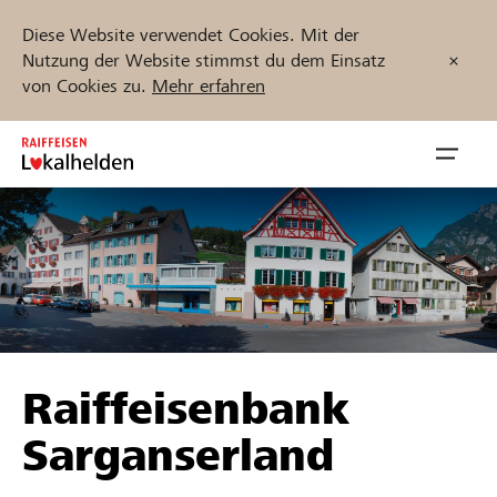
Diese Website verwendet Cookies. Mit der
Nutzung der Website stimmst du dem Einsatz
von Cookies zu.
Mehr erfahren
Zum
Inhalt
Navig
springen
öffnen
Jetzt starten
Projekte und Organisationen finden
Raiffeisenbank
Unterstützen
Sarganserland
Hilfe & Support