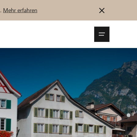
u.
Mehr erfahren
Navigationsm
öffnen
Anmelden
Registrieren
Jetzt starten