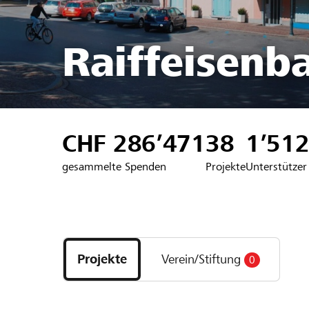
Raiffeisenb
CHF 286’471
38
1’51
gesammelte Spenden
Projekte
Unterstützer
Entdecke
Projekte
Projekte
Verein/Stiftung
0
und
Organisationen
der