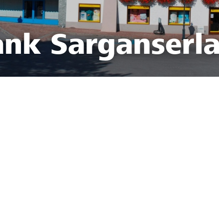
ank Sarganserl
2