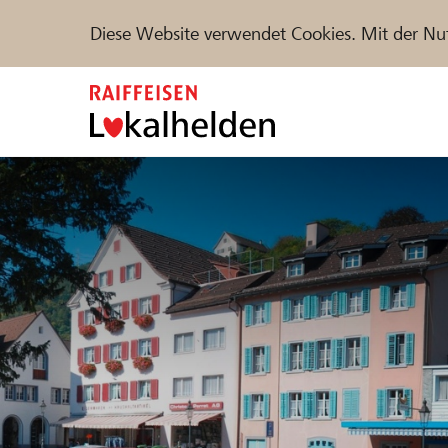
Diese Website verwendet Cookies. Mit der Nu
Zum
Inhalt
springen
Unterstützen
Hilfe & Support
Partne
Projekte und Organisationen finden
DE
FR
IT