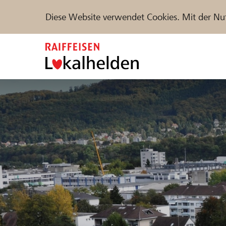
Diese Website verwendet Cookies. Mit der Nu
Zum
Inhalt
springen
Unterstützen
Hilfe & Support
Partne
Projekte und Organisationen finden
DE
FR
IT