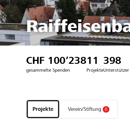
Raiffeisenb
CHF 100’238
11
398
gesammelte Spenden
Projekte
Unterstützer
Entdecke
Projekte
Projekte
Verein/Stiftung
0
und
Organisationen
der