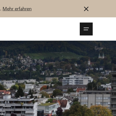
u.
Mehr erfahren
Navigationsm
öffnen
Anmelden
Registrieren
Jetzt starten