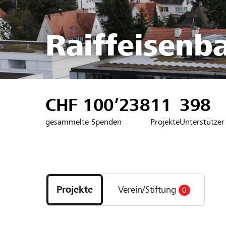
Raiffeisenb
CHF 100’238
11
398
gesammelte Spenden
Projekte
Unterstützer
Entdecke
Projekte
Projekte
Verein/Stiftung
0
und
Organisationen
der