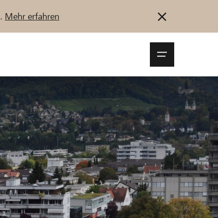
u.
Mehr erfahren
Navigationsm
öffnen
Anmelden
Registrieren
Jetzt starten