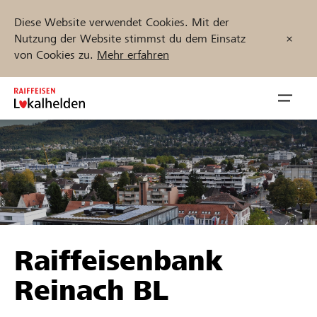
Diese Website verwendet Cookies. Mit der
Nutzung der Website stimmst du dem Einsatz
von Cookies zu.
Mehr erfahren
Zum
Inhalt
Navig
springen
öffnen
Jetzt starten
Projekte und Organisationen finden
Raiffeisenbank
Unterstützen
Reinach BL
Hilfe & Support