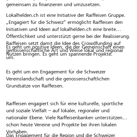
gemeinsam zu finanzieren und umzusetzen.
Lokalhelden.ch ist eine Initiative der Raiffeisen Gruppe.
„Engagiert für die Schweiz“ ermöglicht Raiffeisen den
Initiativen und Ideen auf lokalhelden.ch eine breite
Öffentlichkeit und unterstützt gerne bei der Realisierung.
Raiffeisen setzt damit die Idee des Crowdfunding auf
Es geht um positive Ideen, die der Gemeinschaft einen
genossenschaftliche Art und Weise lokal und regional
Nutzen bringen. Es geht um spannende Projekte.
um.
Es geht um ein Engagement für die Schweizer
Vereinslandschaft und die genossenschaftlichen
Grundsätze von Raiffeisen.
Raiffeisen engagiert sich für eine kulturelle, sportliche
und soziale Vielfalt – auf lokaler, regionaler und
nationaler Ebene. Viele Raiffeisenbanken unterstützen
schon heute Vereine und Projekte bei ihren lokalen
Vorhaben.
Das Engagement für die Region und die Schweizer