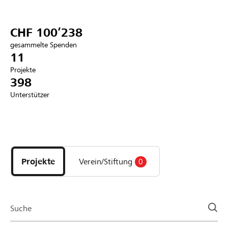
Partner / Raiffeisenbank
CHF 100’238
gesammelte Spenden
11
Projekte
Anmelden
398
Unterstützer
Registrieren
Entdecke
DE
FR
IT
Projekte
und
Projekte
Verein/Stiftung
0
Organisationen
der
Page
Suche