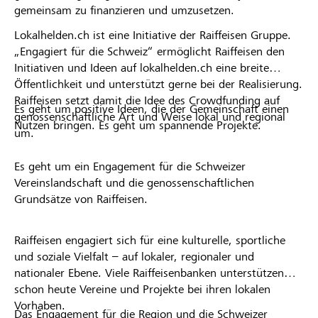
gemeinsam zu finanzieren und umzusetzen.
Lokalhelden.ch ist eine Initiative der Raiffeisen Gruppe.
„Engagiert für die Schweiz“ ermöglicht Raiffeisen den
Initiativen und Ideen auf lokalhelden.ch eine breite
Öffentlichkeit und unterstützt gerne bei der Realisierung.
Raiffeisen setzt damit die Idee des Crowdfunding auf
Es geht um positive Ideen, die der Gemeinschaft einen
genossenschaftliche Art und Weise lokal und regional
Nutzen bringen. Es geht um spannende Projekte.
um.
Es geht um ein Engagement für die Schweizer
Vereinslandschaft und die genossenschaftlichen
Grundsätze von Raiffeisen.
Raiffeisen engagiert sich für eine kulturelle, sportliche
und soziale Vielfalt – auf lokaler, regionaler und
nationaler Ebene. Viele Raiffeisenbanken unterstützen
schon heute Vereine und Projekte bei ihren lokalen
Vorhaben.
Das Engagement für die Region und die Schweizer