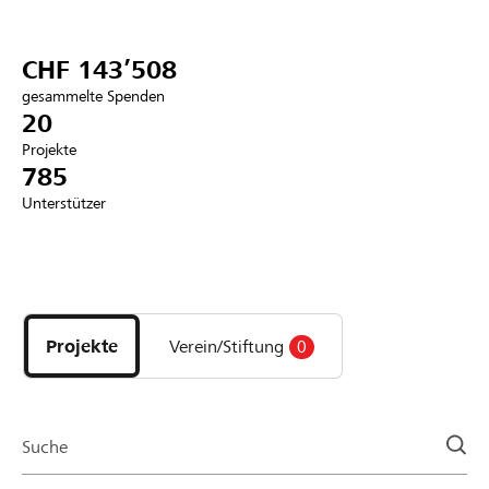
Partner / Raiffeisenbank
CHF 143’508
gesammelte Spenden
20
Projekte
Anmelden
785
Unterstützer
Registrieren
Entdecke
DE
FR
IT
Projekte
und
Projekte
Verein/Stiftung
0
Organisationen
der
Page
Suche