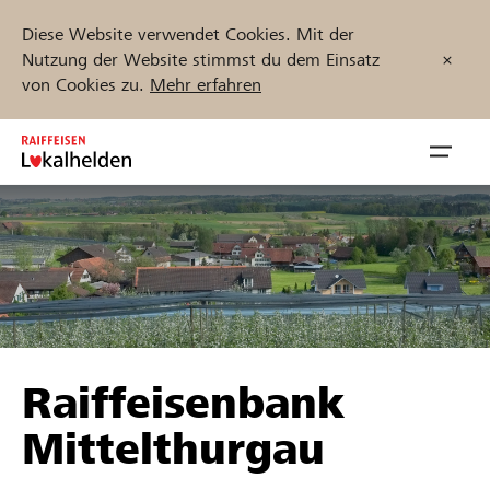
Diese Website verwendet Cookies. Mit der
Nutzung der Website stimmst du dem Einsatz
von Cookies zu.
Mehr erfahren
Zum
Inhalt
Navig
springen
öffnen
Jetzt starten
Projekte und Organisationen finden
Raiffeisenbank
Unterstützen
Mittelthurgau
Hilfe & Support