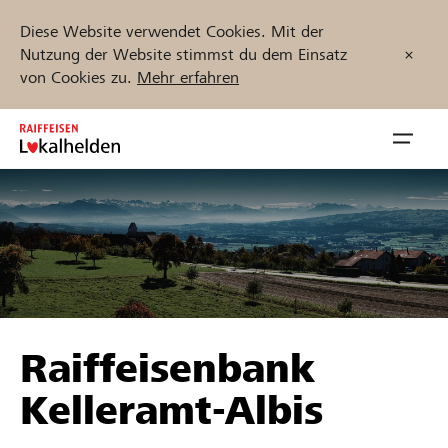
Diese Website verwendet Cookies. Mit der
Nutzung der Website stimmst du dem Einsatz
von Cookies zu.
Mehr erfahren
Zum
Inhalt
Navig
springen
öffnen
Jetzt starten
Projekte und Organisationen finden
Raiffeisenbank
Unterstützen
Kelleramt-Albis
Hilfe & Support