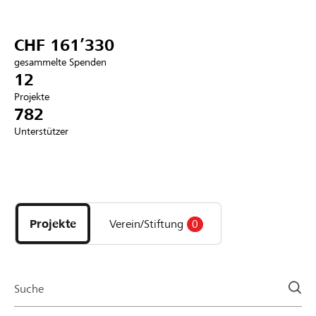
Partner / Raiffeisenbank
CHF 161’330
gesammelte Spenden
12
Projekte
Anmelden
782
Unterstützer
Registrieren
Entdecke
DE
FR
IT
Projekte
und
Projekte
Verein/Stiftung
0
Organisationen
der
Page
Suche