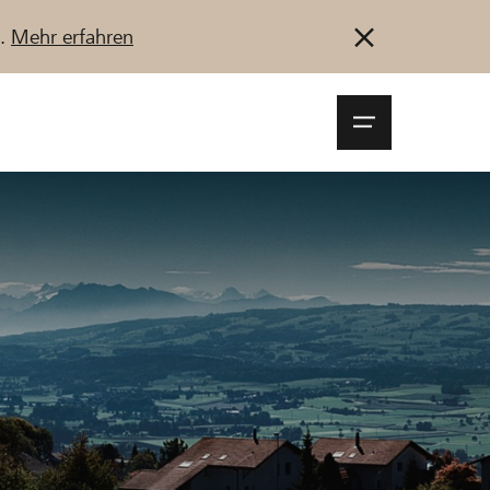
u.
Mehr erfahren
Navigationsm
öffnen
Anmelden
Registrieren
Jetzt starten