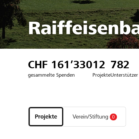
Raiffeisenb
CHF 161’330
12
782
gesammelte Spenden
Projekte
Unterstützer
Entdecke
Projekte
Projekte
Verein/Stiftung
0
und
Organisationen
der