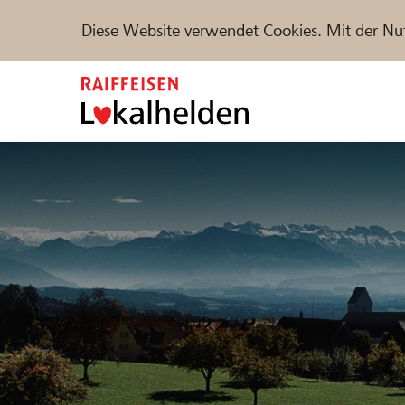
Diese Website verwendet Cookies. Mit der Nu
Zum
Inhalt
springen
Unterstützen
Hilfe & Support
Partne
Projekte und Organisationen finden
DE
FR
IT