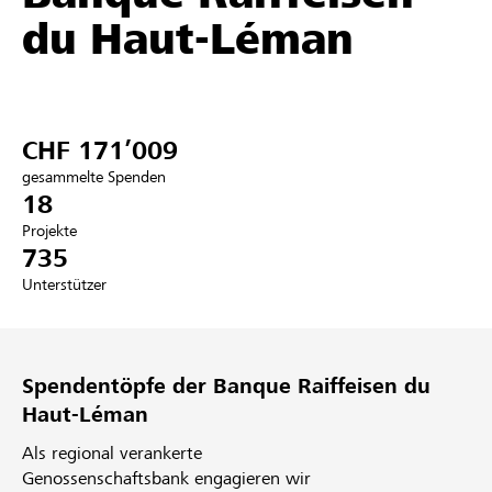
du Haut-Léman
Partner / Raiffeisenbank
CHF 171’009
Anmelden
gesammelte Spenden
18
Registrieren
Projekte
735
Unterstützer
DE
FR
IT
Spendentöpfe der Banque Raiffeisen du
Haut-Léman
Als regional verankerte
Genossenschaftsbank engagieren wir