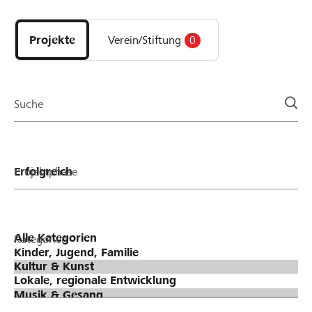
Entdecke
Projekte
und
Projekte
Verein/Stiftung
0
Organisationen
der
Page
Suche
Projektphase
Kategorien