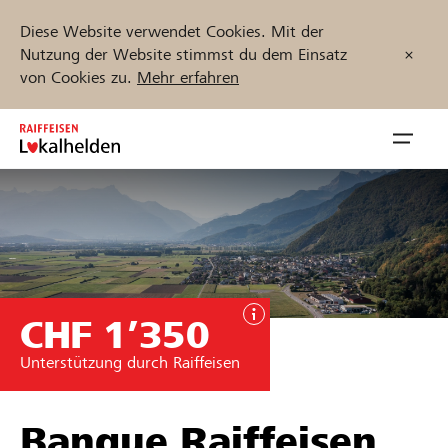
Diese Website verwendet Cookies. Mit der
Nutzung der Website stimmst du dem Einsatz
von Cookies zu.
Mehr erfahren
Zum
Inhalt
Navig
springen
öffnen
Jetzt starten
CHF 1’350
Projekte und Organisationen finden
Unterstützung durch Raiffeisen
Unterstützen
Hilfe & Support
Banque Raiffeisen