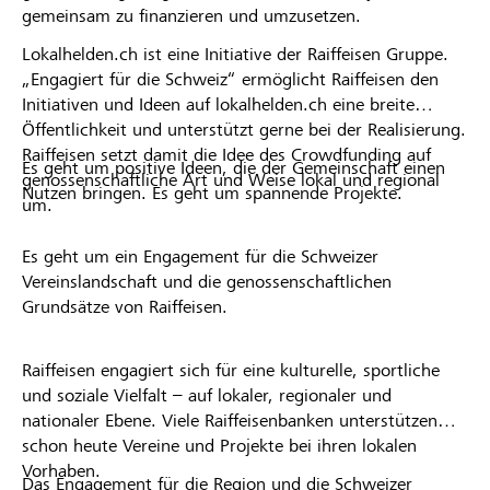
gemeinsam zu finanzieren und umzusetzen.
Lokalhelden.ch ist eine Initiative der Raiffeisen Gruppe.
„Engagiert für die Schweiz“ ermöglicht Raiffeisen den
Initiativen und Ideen auf lokalhelden.ch eine breite
Öffentlichkeit und unterstützt gerne bei der Realisierung.
Raiffeisen setzt damit die Idee des Crowdfunding auf
Es geht um positive Ideen, die der Gemeinschaft einen
genossenschaftliche Art und Weise lokal und regional
Nutzen bringen. Es geht um spannende Projekte.
um.
Es geht um ein Engagement für die Schweizer
Vereinslandschaft und die genossenschaftlichen
Grundsätze von Raiffeisen.
Raiffeisen engagiert sich für eine kulturelle, sportliche
und soziale Vielfalt – auf lokaler, regionaler und
nationaler Ebene. Viele Raiffeisenbanken unterstützen
schon heute Vereine und Projekte bei ihren lokalen
Vorhaben.
Das Engagement für die Region und die Schweizer