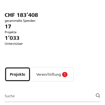
Partner / Raiffeisenbank
CHF 183’408
gesammelte Spenden
17
Projekte
Anmelden
1’033
Unterstützer
Registrieren
Entdecke
DE
FR
IT
Projekte
und
Projekte
Verein/Stiftung
1
Organisationen
der
Page
Suche