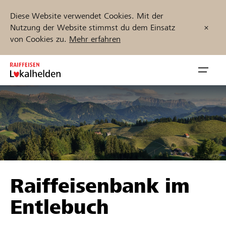
Diese Website verwendet Cookies. Mit der
Nutzung der Website stimmst du dem Einsatz
von Cookies zu.
Mehr erfahren
Zum
Inhalt
Navig
springen
öffnen
Jetzt starten
Projekte und Organisationen finden
Raiffeisenbank im
Unterstützen
Entlebuch
Hilfe & Support