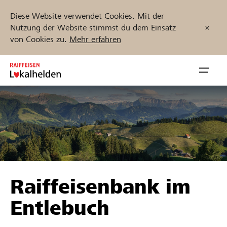
Diese Website verwendet Cookies. Mit der
Nutzung der Website stimmst du dem Einsatz
von Cookies zu.
Mehr erfahren
Zum
Inhalt
Navig
springen
öffnen
Jetzt starten
Projekte und Organisationen finden
Raiffeisenbank im
Unterstützen
Entlebuch
Hilfe & Support