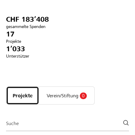
Partner / Raiffeisenbank
CHF 183’408
gesammelte Spenden
17
Projekte
Anmelden
1’033
Unterstützer
Registrieren
Entdecke
DE
FR
IT
Projekte
und
Projekte
Verein/Stiftung
0
Organisationen
der
Page
Suche