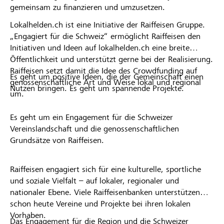
gemeinsam zu finanzieren und umzusetzen.
Lokalhelden.ch ist eine Initiative der Raiffeisen Gruppe.
„Engagiert für die Schweiz“ ermöglicht Raiffeisen den
Initiativen und Ideen auf lokalhelden.ch eine breite
Öffentlichkeit und unterstützt gerne bei der Realisierung.
Raiffeisen setzt damit die Idee des Crowdfunding auf
Es geht um positive Ideen, die der Gemeinschaft einen
genossenschaftliche Art und Weise lokal und regional
Nutzen bringen. Es geht um spannende Projekte.
um.
Es geht um ein Engagement für die Schweizer
Vereinslandschaft und die genossenschaftlichen
Grundsätze von Raiffeisen.
Raiffeisen engagiert sich für eine kulturelle, sportliche
und soziale Vielfalt – auf lokaler, regionaler und
nationaler Ebene. Viele Raiffeisenbanken unterstützen
schon heute Vereine und Projekte bei ihren lokalen
Vorhaben.
Das Engagement für die Region und die Schweizer