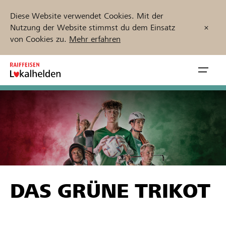
Diese Website verwendet Cookies. Mit der
Nutzung der Website stimmst du dem Einsatz
von Cookies zu.
Mehr erfahren
Zum
Inhalt
Navig
springen
öffnen
Jetzt starten
Projekte und Organisationen finden
DAS GRÜNE TRIKOT
Unterstützen
Hilfe & Support