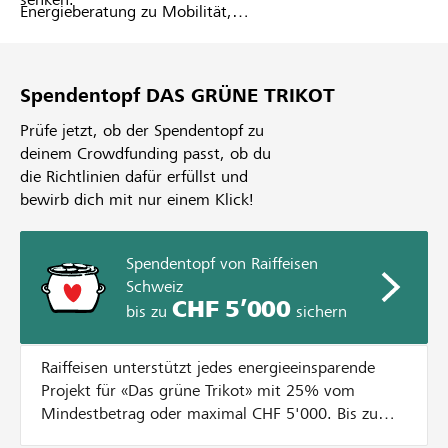
Energieberatung zu Mobilität,
Gebäude, Sport- und
Restaurationsbetrieb. Gemeinsam
wird ein Projekt evaluiert, das ein
Spendentopf DAS GRÜNE TRIKOT
hohes Potenzial an Energie- sowie
Kosteneinsparungen aufweist.
Prüfe jetzt, ob der Spendentopf zu
Mittels Crowdfunding werden auf
deinem Crowdfunding passt, ob du
lokalhelden.ch die benötigten
die Richtlinien dafür erfüllst und
finanziellen Mittel gesammelt.
bewirb dich mit nur einem Klick!
Spendentopf von Raiffeisen
Schweiz
CHF 5’000
bis zu
sichern
Raiffeisen unterstützt jedes energieeinsparende
Projekt für «Das grüne Trikot» mit 25% vom
Mindestbetrag oder maximal CHF 5'000. Bis zum
Erreichen diesem Betrag wird jede Spende bis CHF