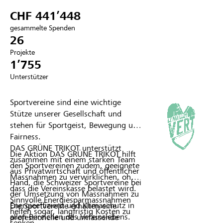
CHF 441’448
Partner / Raiffeisenbank
gesammelte Spenden
26
Projekte
1’755
Anmelden
Unterstützer
Registrieren
Sportvereine sind eine wichtige
Stütze unserer Gesellschaft und
stehen für Sportgeist, Bewegung und
Fairness.
DE
FR
IT
DAS GRÜNE TRIKOT unterstützt
Die Aktion DAS GRÜNE TRIKOT hilft
zusammen mit einem starken Team
den Sportvereinen zudem, geeignete
aus Privatwirtschaft und öffentlicher
Massnahmen zu verwirklichen, ohne
Hand, die Schweizer Sportvereine bei
dass die Vereinskasse belastet wird.
der Umsetzung von Massnahmen zu
Sinnvolle Energiesparmassnahmen
Energieeffizienz und Klimaschutz in
Die Sportvereine erhalten eine
helfen sogar, langfristig Kosten zu
allen Bereichen des Vereinslebens.
professionelle und umfassende
senken.