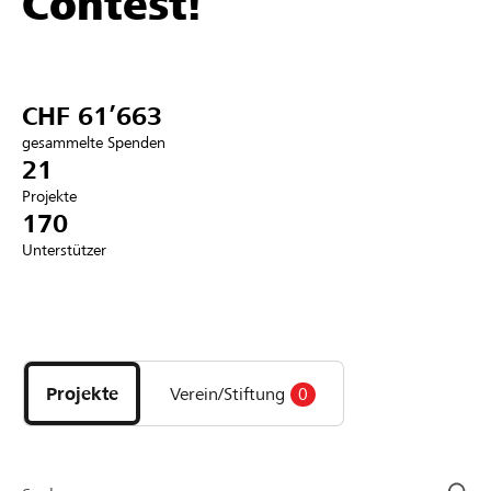
Contest!
Partner / Raiffeisenbank
CHF 61’663
gesammelte Spenden
Anmelden
21
Projekte
170
Registrieren
Unterstützer
DE
FR
IT
Entdecke
Projekte
und
Projekte
Verein/Stiftung
0
Organisationen
der
Page