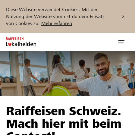
Diese Website verwendet Cookies. Mit der
Nutzung der Website stimmst du dem Einsatz
von Cookies zu.
Mehr erfahren
Zum
Inhalt
Navig
springen
öffnen
Jetzt starten
Projekte und Organisationen finden
Raiffeisen Schweiz.
Unterstützen
Mach hier mit beim
Hilfe & Support