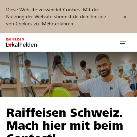
Diese Website verwendet Cookies. Mit der
Nutzung der Website stimmst du dem Einsatz
von Cookies zu.
Mehr erfahren
Zum
Inhalt
Navig
springen
öffnen
Jetzt starten
Projekte und Organisationen finden
Raiffeisen Schweiz.
Unterstützen
Mach hier mit beim
Hilfe & Support