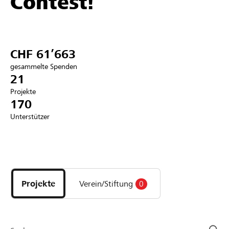
Contest!
Partner / Raiffeisenbank
CHF 61’663
gesammelte Spenden
Anmelden
21
Projekte
170
Registrieren
Unterstützer
DE
FR
IT
Entdecke
Projekte
und
Projekte
Verein/Stiftung
0
Organisationen
der
Page