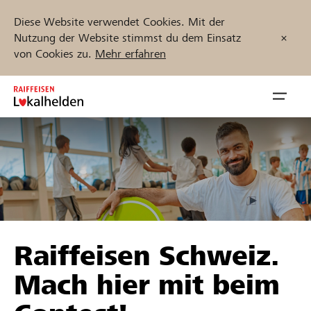
Diese Website verwendet Cookies. Mit der
Nutzung der Website stimmst du dem Einsatz
von Cookies zu.
Mehr erfahren
Zum
Inhalt
Navig
springen
öffnen
Jetzt starten
Projekte und Organisationen finden
Raiffeisen Schweiz.
Unterstützen
Mach hier mit beim
Hilfe & Support