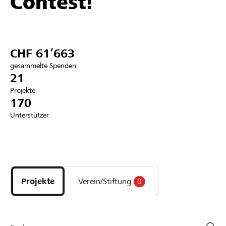
Contest!
Partner / Raiffeisenbank
CHF 61’663
gesammelte Spenden
Anmelden
21
Projekte
170
Registrieren
Unterstützer
DE
FR
IT
Entdecke
Projekte
und
Projekte
Verein/Stiftung
0
Organisationen
der
Page