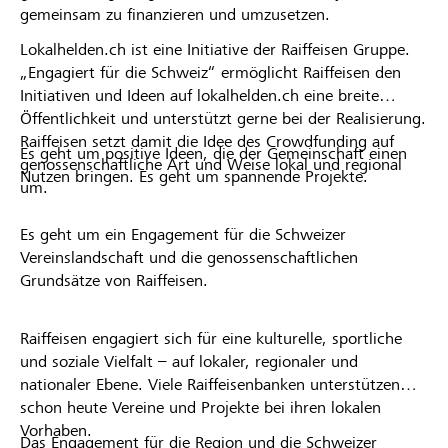
gemeinsam zu finanzieren und umzusetzen.
Lokalhelden.ch ist eine Initiative der Raiffeisen Gruppe.
„Engagiert für die Schweiz“ ermöglicht Raiffeisen den
Initiativen und Ideen auf lokalhelden.ch eine breite
Öffentlichkeit und unterstützt gerne bei der Realisierung.
Raiffeisen setzt damit die Idee des Crowdfunding auf
Es geht um positive Ideen, die der Gemeinschaft einen
genossenschaftliche Art und Weise lokal und regional
Nutzen bringen. Es geht um spannende Projekte.
um.
Es geht um ein Engagement für die Schweizer
Vereinslandschaft und die genossenschaftlichen
Grundsätze von Raiffeisen.
Raiffeisen engagiert sich für eine kulturelle, sportliche
und soziale Vielfalt – auf lokaler, regionaler und
nationaler Ebene. Viele Raiffeisenbanken unterstützen
schon heute Vereine und Projekte bei ihren lokalen
Vorhaben.
Das Engagement für die Region und die Schweizer