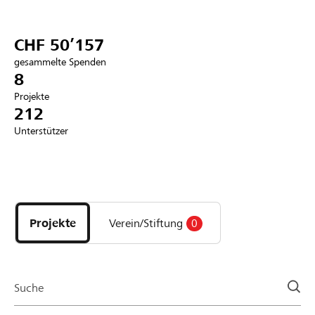
Partner / Raiffeisenbank
CHF 50’157
gesammelte Spenden
8
Projekte
Anmelden
212
Unterstützer
Registrieren
Entdecke
DE
FR
IT
Projekte
und
Projekte
Verein/Stiftung
0
Organisationen
der
Page
Suche