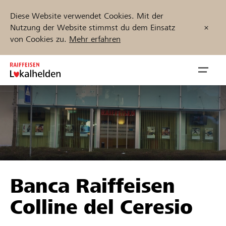
Diese Website verwendet Cookies. Mit der
Nutzung der Website stimmst du dem Einsatz
von Cookies zu.
Mehr erfahren
Zum
Inhalt
Navig
springen
öffnen
Jetzt starten
Projekte und Organisationen finden
Banca Raiffeisen
Unterstützen
Colline del Ceresio
Hilfe & Support