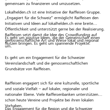
gemeinsam zu finanzieren und umzusetzen.
Lokalhelden.ch ist eine Initiative der Raiffeisen Gruppe.
„Engagiert für die Schweiz“ ermöglicht Raiffeisen den
Initiativen und Ideen auf lokalhelden.ch eine breite
Öffentlichkeit und unterstützt gerne bei der Realisierung.
Raiffeisen setzt damit die Idee des Crowdfunding auf
Es geht um positive Ideen, die der Gemeinschaft einen
genossenschaftliche Art und Weise lokal und regional
Nutzen bringen. Es geht um spannende Projekte.
um.
Es geht um ein Engagement für die Schweizer
Vereinslandschaft und die genossenschaftlichen
Grundsätze von Raiffeisen.
Raiffeisen engagiert sich für eine kulturelle, sportliche
und soziale Vielfalt – auf lokaler, regionaler und
nationaler Ebene. Viele Raiffeisenbanken unterstützen
schon heute Vereine und Projekte bei ihren lokalen
Vorhaben.
Das Engagement für die Region und die Schweizer