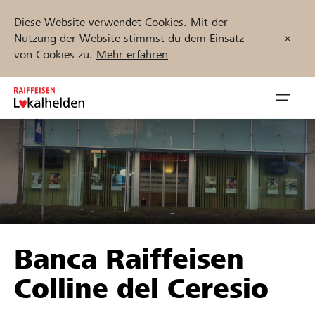
Diese Website verwendet Cookies. Mit der
Nutzung der Website stimmst du dem Einsatz
von Cookies zu.
Mehr erfahren
Zum
Inhalt
Navig
springen
öffnen
Jetzt starten
Projekte und Organisationen finden
Banca Raiffeisen
Unterstützen
Colline del Ceresio
Hilfe & Support