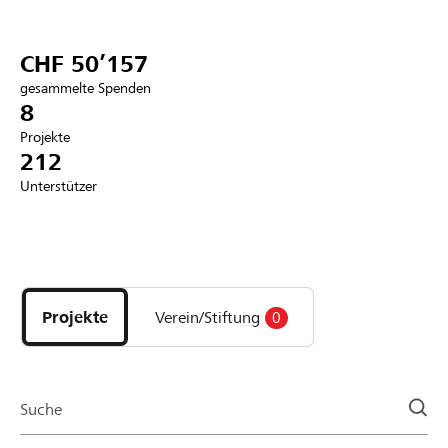
Partner / Raiffeisenbank
CHF 50’157
gesammelte Spenden
8
Projekte
Anmelden
212
Unterstützer
Registrieren
Entdecke
DE
FR
IT
Projekte
und
Projekte
Verein/Stiftung
0
Organisationen
der
Page
Suche