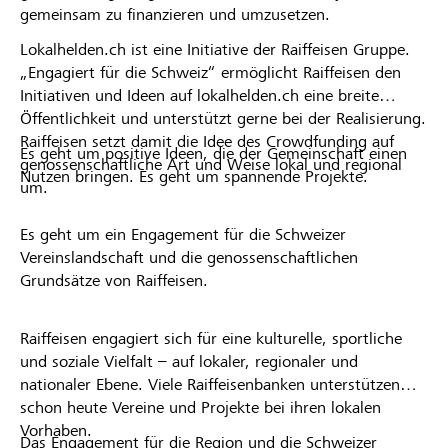
gemeinsam zu finanzieren und umzusetzen.
Lokalhelden.ch ist eine Initiative der Raiffeisen Gruppe.
„Engagiert für die Schweiz“ ermöglicht Raiffeisen den
Initiativen und Ideen auf lokalhelden.ch eine breite
Öffentlichkeit und unterstützt gerne bei der Realisierung.
Raiffeisen setzt damit die Idee des Crowdfunding auf
Es geht um positive Ideen, die der Gemeinschaft einen
genossenschaftliche Art und Weise lokal und regional
Nutzen bringen. Es geht um spannende Projekte.
um.
Es geht um ein Engagement für die Schweizer
Vereinslandschaft und die genossenschaftlichen
Grundsätze von Raiffeisen.
Raiffeisen engagiert sich für eine kulturelle, sportliche
und soziale Vielfalt – auf lokaler, regionaler und
nationaler Ebene. Viele Raiffeisenbanken unterstützen
schon heute Vereine und Projekte bei ihren lokalen
Vorhaben.
Das Engagement für die Region und die Schweizer