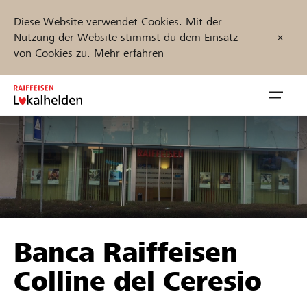
Diese Website verwendet Cookies. Mit der
Nutzung der Website stimmst du dem Einsatz
von Cookies zu.
Mehr erfahren
Zum
Inhalt
Navig
springen
öffnen
Jetzt starten
Projekte und Organisationen finden
Banca Raiffeisen
Unterstützen
Colline del Ceresio
Hilfe & Support