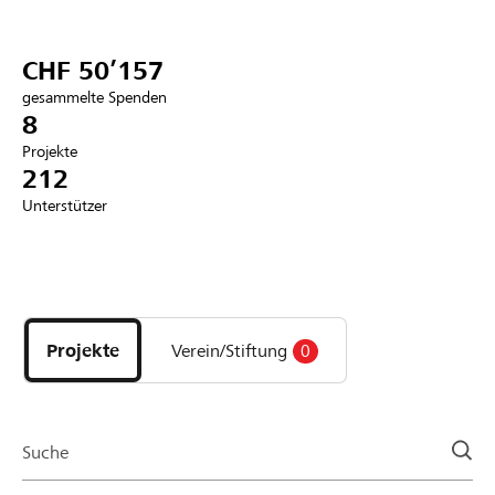
Partner / Raiffeisenbank
CHF 50’157
gesammelte Spenden
8
Projekte
Anmelden
212
Unterstützer
Registrieren
Entdecke
DE
FR
IT
Projekte
und
Projekte
Verein/Stiftung
0
Organisationen
der
Page
Suche