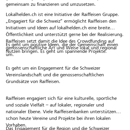
gemeinsam zu finanzieren und umzusetzen.
Lokalhelden.ch ist eine Initiative der Raiffeisen Gruppe.
„Engagiert für die Schweiz“ ermöglicht Raiffeisen den
Initiativen und Ideen auf lokalhelden.ch eine breite
Öffentlichkeit und unterstützt gerne bei der Realisierung.
Raiffeisen setzt damit die Idee des Crowdfunding auf
Es geht um positive Ideen, die der Gemeinschaft einen
genossenschaftliche Art und Weise lokal und regional
Nutzen bringen. Es geht um spannende Projekte.
um.
Es geht um ein Engagement für die Schweizer
Vereinslandschaft und die genossenschaftlichen
Grundsätze von Raiffeisen.
Raiffeisen engagiert sich für eine kulturelle, sportliche
und soziale Vielfalt – auf lokaler, regionaler und
nationaler Ebene. Viele Raiffeisenbanken unterstützen
schon heute Vereine und Projekte bei ihren lokalen
Vorhaben.
Das Engagement für die Region und die Schweizer