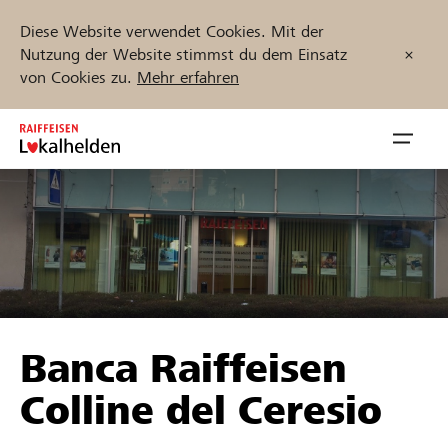
Diese Website verwendet Cookies. Mit der
Nutzung der Website stimmst du dem Einsatz
von Cookies zu.
Mehr erfahren
Zum
Inhalt
Navig
springen
öffnen
Jetzt starten
Projekte und Organisationen finden
Banca Raiffeisen
Unterstützen
Colline del Ceresio
Hilfe & Support