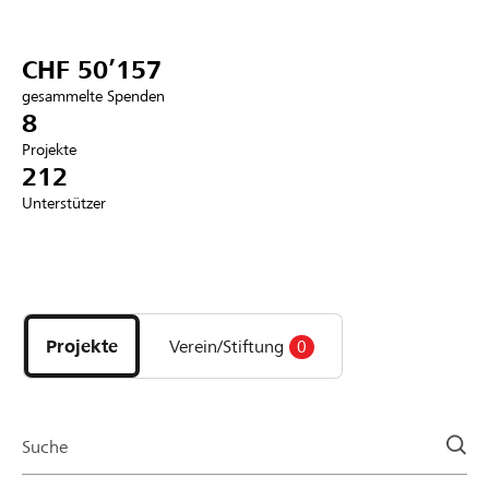
Partner / Raiffeisenbank
CHF 50’157
gesammelte Spenden
8
Projekte
Anmelden
212
Unterstützer
Registrieren
Entdecke
DE
FR
IT
Projekte
und
Projekte
Verein/Stiftung
0
Organisationen
der
Page
Suche