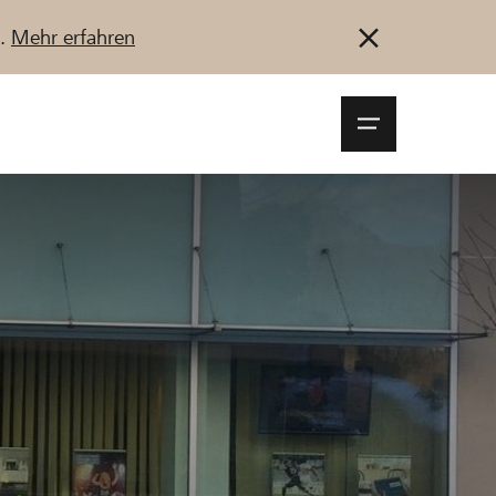
u.
Mehr erfahren
Navigationsm
öffnen
Anmelden
Registrieren
Jetzt starten