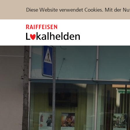
Diese Website verwendet Cookies. Mit der Nu
Zum
Inhalt
springen
Unterstützen
Hilfe & Support
Partne
Projekte und Organisationen finden
DE
FR
IT