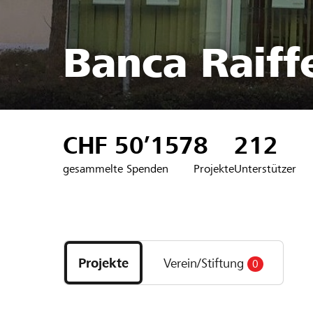
Banca Raiffe
CHF 50’157
8
212
gesammelte Spenden
Projekte
Unterstützer
Entdecke
Projekte
Projekte
Verein/Stiftung
0
und
Organisationen
der