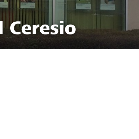
l Ceresio