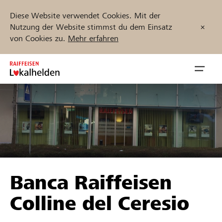
Diese Website verwendet Cookies. Mit der
Nutzung der Website stimmst du dem Einsatz
von Cookies zu.
Mehr erfahren
Zum
Inhalt
Navig
springen
öffnen
Jetzt starten
Projekte und Organisationen finden
Banca Raiffeisen
Unterstützen
Colline del Ceresio
Hilfe & Support