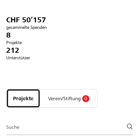
Partner / Raiffeisenbank
CHF 50’157
gesammelte Spenden
8
Projekte
Anmelden
212
Unterstützer
Registrieren
Entdecke
DE
FR
IT
Projekte
und
Projekte
Verein/Stiftung
0
Organisationen
der
Page
Suche