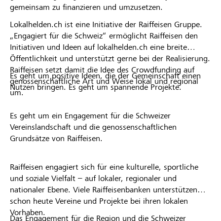
gemeinsam zu finanzieren und umzusetzen.
Lokalhelden.ch ist eine Initiative der Raiffeisen Gruppe.
„Engagiert für die Schweiz“ ermöglicht Raiffeisen den
Initiativen und Ideen auf lokalhelden.ch eine breite
Öffentlichkeit und unterstützt gerne bei der Realisierung.
Raiffeisen setzt damit die Idee des Crowdfunding auf
Es geht um positive Ideen, die der Gemeinschaft einen
genossenschaftliche Art und Weise lokal und regional
Nutzen bringen. Es geht um spannende Projekte.
um.
Es geht um ein Engagement für die Schweizer
Vereinslandschaft und die genossenschaftlichen
Grundsätze von Raiffeisen.
Raiffeisen engagiert sich für eine kulturelle, sportliche
und soziale Vielfalt – auf lokaler, regionaler und
nationaler Ebene. Viele Raiffeisenbanken unterstützen
schon heute Vereine und Projekte bei ihren lokalen
Vorhaben.
Das Engagement für die Region und die Schweizer