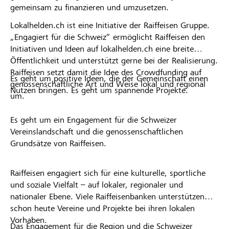
gemeinsam zu finanzieren und umzusetzen.
Lokalhelden.ch ist eine Initiative der Raiffeisen Gruppe.
„Engagiert für die Schweiz“ ermöglicht Raiffeisen den
Initiativen und Ideen auf lokalhelden.ch eine breite
Öffentlichkeit und unterstützt gerne bei der Realisierung.
Raiffeisen setzt damit die Idee des Crowdfunding auf
Es geht um positive Ideen, die der Gemeinschaft einen
genossenschaftliche Art und Weise lokal und regional
Nutzen bringen. Es geht um spannende Projekte.
um.
Es geht um ein Engagement für die Schweizer
Vereinslandschaft und die genossenschaftlichen
Grundsätze von Raiffeisen.
Raiffeisen engagiert sich für eine kulturelle, sportliche
und soziale Vielfalt – auf lokaler, regionaler und
nationaler Ebene. Viele Raiffeisenbanken unterstützen
schon heute Vereine und Projekte bei ihren lokalen
Vorhaben.
Das Engagement für die Region und die Schweizer