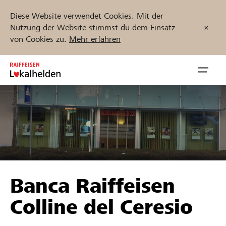
Diese Website verwendet Cookies. Mit der
Nutzung der Website stimmst du dem Einsatz
von Cookies zu.
Mehr erfahren
Zum
Inhalt
Navig
springen
öffnen
Jetzt starten
Projekte und Organisationen finden
Banca Raiffeisen
Unterstützen
Colline del Ceresio
Hilfe & Support