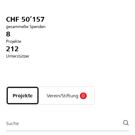
Partner / Raiffeisenbank
CHF 50’157
gesammelte Spenden
8
Projekte
Anmelden
212
Unterstützer
Registrieren
Entdecke
DE
FR
IT
Projekte
und
Projekte
Verein/Stiftung
0
Organisationen
der
Page
Suche