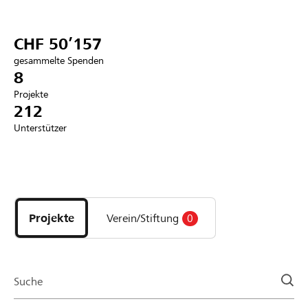
Partner / Raiffeisenbank
CHF 50’157
gesammelte Spenden
8
Projekte
Anmelden
212
Unterstützer
Registrieren
Entdecke
DE
FR
IT
Projekte
und
Projekte
Verein/Stiftung
0
Organisationen
der
Page
Suche