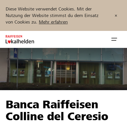
Diese Website verwendet Cookies. Mit der
Nutzung der Website stimmst du dem Einsatz
von Cookies zu.
Mehr erfahren
Zum
Inhalt
Navig
springen
öffnen
Jetzt starten
Projekte und Organisationen finden
Banca Raiffeisen
Unterstützen
Colline del Ceresio
Hilfe & Support