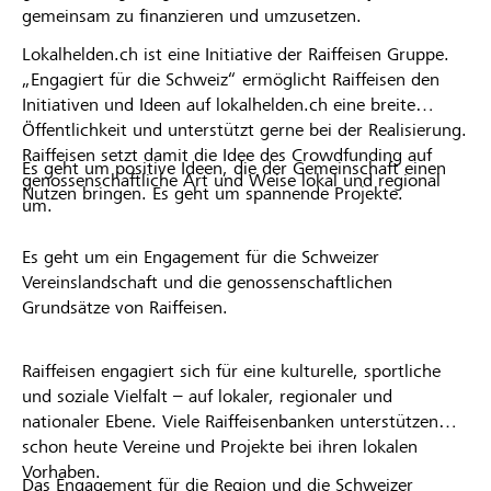
gemeinsam zu finanzieren und umzusetzen.
Lokalhelden.ch ist eine Initiative der Raiffeisen Gruppe.
„Engagiert für die Schweiz“ ermöglicht Raiffeisen den
Initiativen und Ideen auf lokalhelden.ch eine breite
Öffentlichkeit und unterstützt gerne bei der Realisierung.
Raiffeisen setzt damit die Idee des Crowdfunding auf
Es geht um positive Ideen, die der Gemeinschaft einen
genossenschaftliche Art und Weise lokal und regional
Nutzen bringen. Es geht um spannende Projekte.
um.
Es geht um ein Engagement für die Schweizer
Vereinslandschaft und die genossenschaftlichen
Grundsätze von Raiffeisen.
Raiffeisen engagiert sich für eine kulturelle, sportliche
und soziale Vielfalt – auf lokaler, regionaler und
nationaler Ebene. Viele Raiffeisenbanken unterstützen
schon heute Vereine und Projekte bei ihren lokalen
Vorhaben.
Das Engagement für die Region und die Schweizer