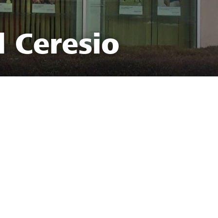
l Ceresio