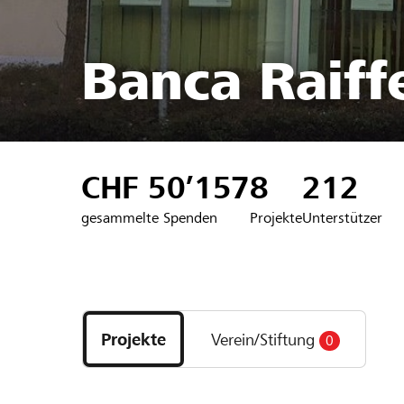
Banca Raiffe
CHF 50’157
8
212
gesammelte Spenden
Projekte
Unterstützer
Entdecke
Projekte
Projekte
Verein/Stiftung
0
und
Organisationen
der