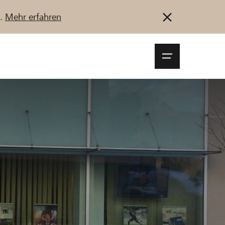
u.
Mehr erfahren
Navigationsm
öffnen
Anmelden
Registrieren
Jetzt starten