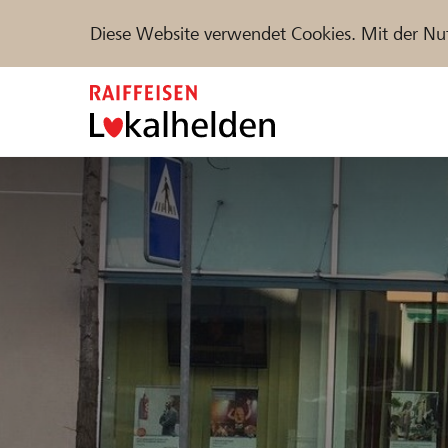
Diese Website verwendet Cookies. Mit der Nu
Zum
Inhalt
springen
Unterstützen
Hilfe & Support
Partne
Projekte und Organisationen finden
DE
FR
IT