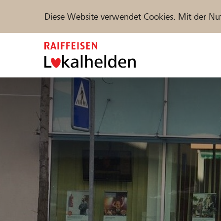
Diese Website verwendet Cookies. Mit der Nu
Zum
Inhalt
springen
Unterstützen
Hilfe & Support
Partne
Projekte und Organisationen finden
DE
FR
IT