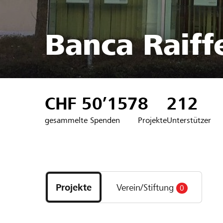
Banca Raiffe
CHF 50’157
8
212
gesammelte Spenden
Projekte
Unterstützer
Entdecke
Projekte
Projekte
Verein/Stiftung
0
und
Organisationen
der