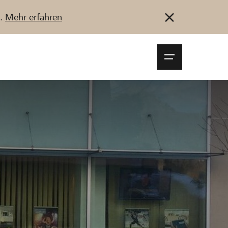
u.
Mehr erfahren
Navigationsm
öffnen
Anmelden
Registrieren
Jetzt starten