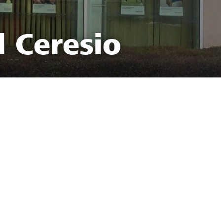
l Ceresio