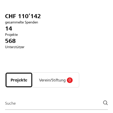
Partner / Raiffeisenbank
CHF 110’142
gesammelte Spenden
14
Projekte
Anmelden
568
Unterstützer
Registrieren
Entdecke
DE
FR
IT
Projekte
und
Projekte
Verein/Stiftung
0
Organisationen
der
Page
Suche