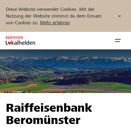
Diese Website verwendet Cookies. Mit der
Nutzung der Website stimmst du dem Einsatz
von Cookies zu.
Mehr erfahren
Zum
Inhalt
Navig
springen
öffnen
Jetzt starten
Projekte und Organisationen finden
Raiffeisenbank
Unterstützen
Beromünster
Hilfe & Support