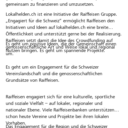
gemeinsam zu finanzieren und umzusetzen.
Lokalhelden.ch ist eine Initiative der Raiffeisen Gruppe.
„Engagiert für die Schweiz“ ermöglicht Raiffeisen den
Initiativen und Ideen auf lokalhelden.ch eine breite
Öffentlichkeit und unterstützt gerne bei der Realisierung.
Raiffeisen setzt damit die Idee des Crowdfunding auf
Es geht um positive Ideen, die der Gemeinschaft einen
genossenschaftliche Art und Weise lokal und regional
Nutzen bringen. Es geht um spannende Projekte.
um.
Es geht um ein Engagement für die Schweizer
Vereinslandschaft und die genossenschaftlichen
Grundsätze von Raiffeisen.
Raiffeisen engagiert sich für eine kulturelle, sportliche
und soziale Vielfalt – auf lokaler, regionaler und
nationaler Ebene. Viele Raiffeisenbanken unterstützen
schon heute Vereine und Projekte bei ihren lokalen
Vorhaben.
Das Engagement für die Region und die Schweizer