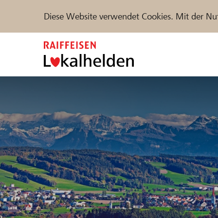
Diese Website verwendet Cookies. Mit der Nu
Zum
Inhalt
springen
Unterstützen
Hilfe & Support
Partne
Projekte und Organisationen finden
DE
FR
IT