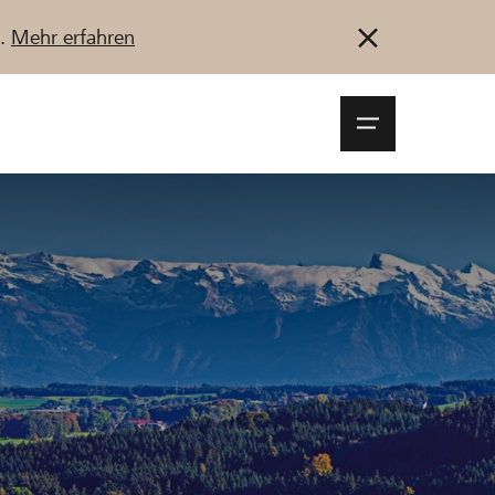
u.
Mehr erfahren
Navigationsm
öffnen
Anmelden
Registrieren
Jetzt starten