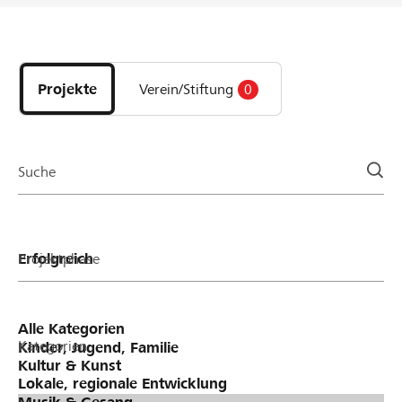
Entdecke
Projekte
und
Projekte
Verein/Stiftung
0
Organisationen
der
Page
Suche
Projektphase
Kategorien