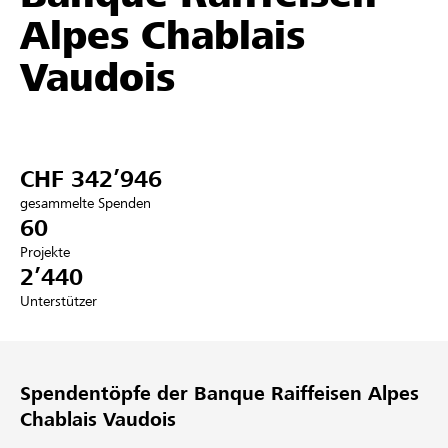
Alpes Chablais
Partner / Raiffeisenbank
Vaudois
Anmelden
CHF 342’946
Registrieren
gesammelte Spenden
60
Projekte
2’440
DE
FR
IT
Unterstützer
Spendentöpfe der Banque Raiffeisen Alpes
Chablais Vaudois