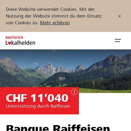
Diese Website verwendet Cookies. Mit der
Nutzung der Website stimmst du dem Einsatz
von Cookies zu.
Mehr erfahren
Zum
Inhalt
Navig
springen
öffnen
Jetzt starten
CHF 11’040
Projekte und Organisationen finden
Unterstützung durch Raiffeisen
Unterstützen
Hilfe & Support
Banque Raiffeisen