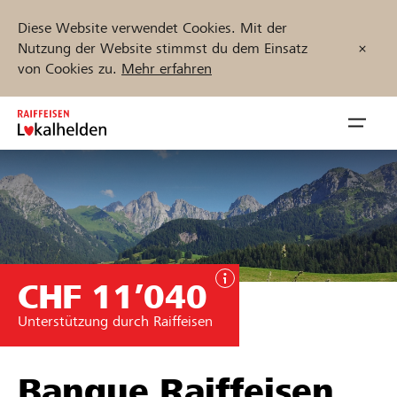
Diese Website verwendet Cookies. Mit der
Nutzung der Website stimmst du dem Einsatz
von Cookies zu.
Mehr erfahren
Zum
Inhalt
Navig
springen
öffnen
Jetzt starten
CHF 11’040
Projekte und Organisationen finden
Unterstützung durch Raiffeisen
Unterstützen
Hilfe & Support
Banque Raiffeisen