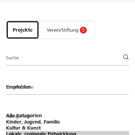
Entdecke
Projekte
und
Projekte
Verein/Stiftung
0
Organisationen
der
Page
Suche
Projektphase
Kategorien