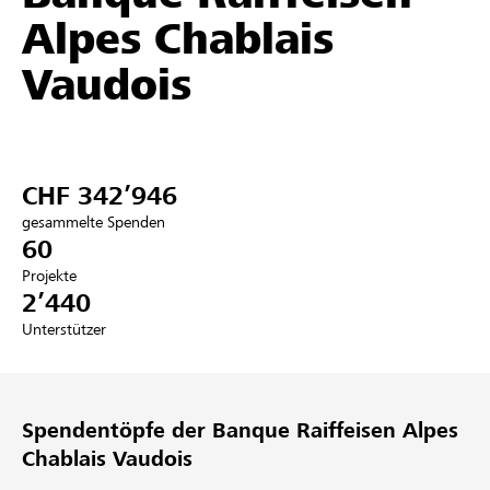
Alpes Chablais
Partner / Raiffeisenbank
Vaudois
Anmelden
CHF 342’946
Registrieren
gesammelte Spenden
60
Projekte
2’440
DE
FR
IT
Unterstützer
Spendentöpfe der Banque Raiffeisen Alpes
Chablais Vaudois