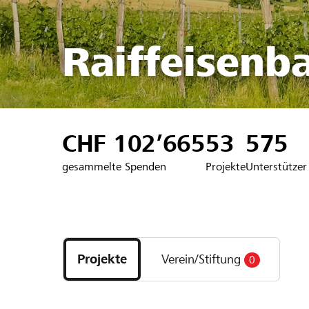
Raiffeisenb
CHF 102’665
53
575
gesammelte Spenden
Projekte
Unterstützer
Entdecke
Projekte
Projekte
Verein/Stiftung
0
und
Organisationen
der