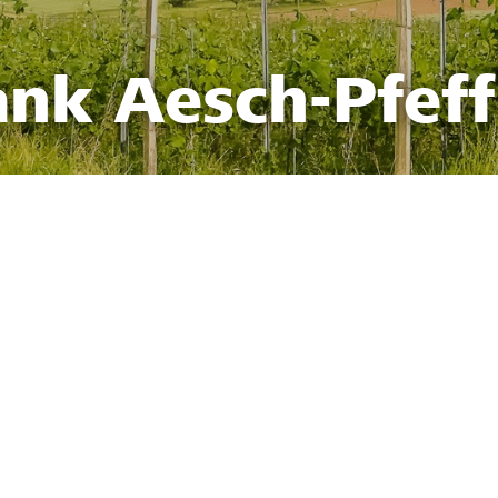
ank Aesch-Pfef