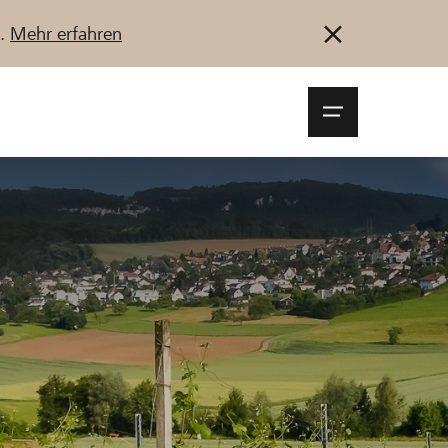
u.
Mehr erfahren
Navigationsm
öffnen
Anmelden
Registrieren
Jetzt starten