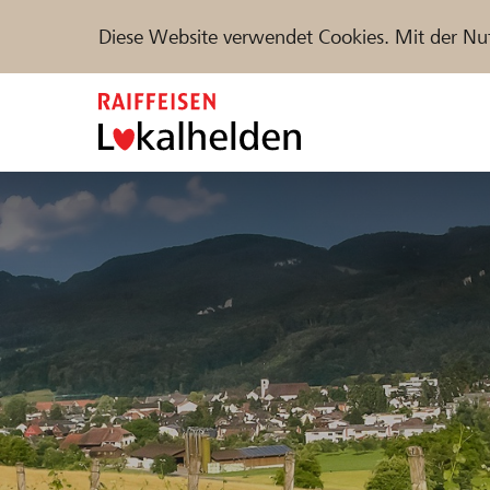
Diese Website verwendet Cookies. Mit der Nu
Zum
Inhalt
springen
Unterstützen
Hilfe & Support
Partne
Projekte und Organisationen finden
DE
FR
IT