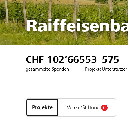
Raiffeisenb
CHF 102’665
53
575
gesammelte Spenden
Projekte
Unterstützer
Entdecke
Projekte
Projekte
Verein/Stiftung
0
und
Organisationen
der