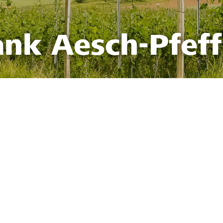
ank Aesch-Pfef