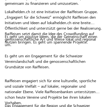
gemeinsam zu finanzieren und umzusetzen.
Lokalhelden.ch ist eine Initiative der Raiffeisen Gruppe.
„Engagiert für die Schweiz“ ermöglicht Raiffeisen den
Initiativen und Ideen auf lokalhelden.ch eine breite
Öffentlichkeit und unterstützt gerne bei der Realisierung.
Raiffeisen setzt damit die Idee des Crowdfunding auf
Es geht um positive Ideen, die der Gemeinschaft einen
genossenschaftliche Art und Weise lokal und regional
Nutzen bringen. Es geht um spannende Projekte.
um.
Es geht um ein Engagement für die Schweizer
Vereinslandschaft und die genossenschaftlichen
Grundsätze von Raiffeisen.
Raiffeisen engagiert sich für eine kulturelle, sportliche
und soziale Vielfalt – auf lokaler, regionaler und
nationaler Ebene. Viele Raiffeisenbanken unterstützen
schon heute Vereine und Projekte bei ihren lokalen
Vorhaben.
Das Engagement für die Region und die Schweizer