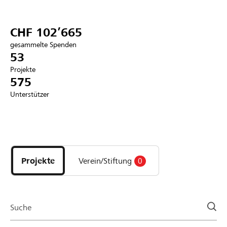
Partner / Raiffeisenbank
CHF 102’665
gesammelte Spenden
53
Projekte
Anmelden
575
Unterstützer
Registrieren
Entdecke
DE
FR
IT
Projekte
und
Projekte
Verein/Stiftung
0
Organisationen
der
Page
Suche