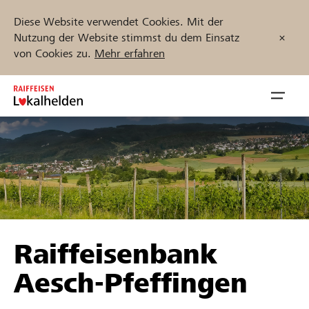
Diese Website verwendet Cookies. Mit der
Nutzung der Website stimmst du dem Einsatz
von Cookies zu.
Mehr erfahren
Zum
Inhalt
Navig
springen
öffnen
Jetzt starten
Projekte und Organisationen finden
Raiffeisenbank
Unterstützen
Aesch-Pfeffingen
Hilfe & Support