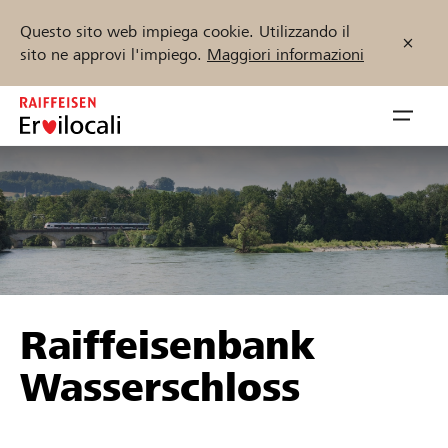
Questo sito web impiega cookie. Utilizzando il
sito ne approvi l'impiego.
Maggiori informazioni
Zum
Inhalt
Navig
springen
öffnen
Inizia ora
Trova progetti e organizzazioni
Raiffeisenbank
Sostenere
Wasserschloss
Aiuto & supporto