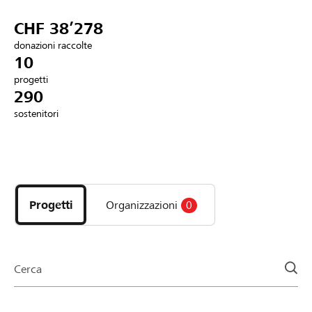
Partner / Banche Raiffeisen
CHF 38’278
donazioni raccolte
10
progetti
Collegarsi
290
sostenitori
Registrazione
Scopri
DE
FR
IT
i
progetti
Progetti
Organizzazioni
0
e
le
organizzazioni
della
Cerca
pagina