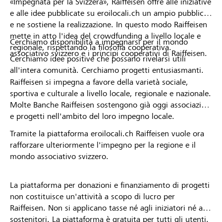
«Impegnata per la Svizzera», Raiffeisen offre alle iniziative
e alle idee pubblicate su eroilocali.ch un ampio pubblico
e ne sostiene la realizzazione. In questo modo Raiffeisen
mette in atto l'idea del crowdfunding a livello locale e
Cerchiamo disponibilità a impegnarsi per il mondo
regionale, rispettando la filosofia cooperativa.
associativo svizzero e i principi cooperativi di Raiffeisen.
Cerchiamo idee positive che possano rivelarsi utili
all'intera comunità. Cerchiamo progetti entusiasmanti.
Raiffeisen si impegna a favore della varietà sociale,
sportiva e culturale a livello locale, regionale e nazionale.
Molte Banche Raiffeisen sostengono già oggi associazioni
e progetti nell'ambito del loro impegno locale.
Tramite la piattaforma eroilocali.ch Raiffeisen vuole ora
rafforzare ulteriormente l'impegno per la regione e il
mondo associativo svizzero.
La piattaforma per donazioni e finanziamento di progetti
non costituisce un'attività a scopo di lucro per
Raiffeisen. Non si applicano tasse né agli iniziatori né ai
sostenitori. La piattaforma è gratuita per tutti gli utenti.