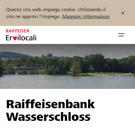
Questo sito web impiega cookie. Utilizzando il
sito ne approvi l'impiego.
Maggiori informazioni
Zum
Inhalt
Navig
springen
öffnen
Inizia ora
Trova progetti e organizzazioni
Raiffeisenbank
Sostenere
Wasserschloss
Aiuto & supporto