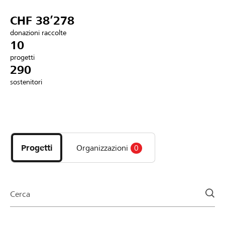
Partner / Banche Raiffeisen
CHF 38’278
donazioni raccolte
10
progetti
Collegarsi
290
sostenitori
Registrazione
Scopri
DE
FR
IT
i
progetti
Progetti
Organizzazioni
0
e
le
organizzazioni
della
Cerca
pagina