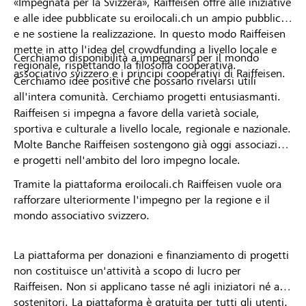
«Impegnata per la Svizzera», Raiffeisen offre alle iniziative
e alle idee pubblicate su eroilocali.ch un ampio pubblico
e ne sostiene la realizzazione. In questo modo Raiffeisen
mette in atto l'idea del crowdfunding a livello locale e
Cerchiamo disponibilità a impegnarsi per il mondo
regionale, rispettando la filosofia cooperativa.
associativo svizzero e i principi cooperativi di Raiffeisen.
Cerchiamo idee positive che possano rivelarsi utili
all'intera comunità. Cerchiamo progetti entusiasmanti.
Raiffeisen si impegna a favore della varietà sociale,
sportiva e culturale a livello locale, regionale e nazionale.
Molte Banche Raiffeisen sostengono già oggi associazioni
e progetti nell'ambito del loro impegno locale.
Tramite la piattaforma eroilocali.ch Raiffeisen vuole ora
rafforzare ulteriormente l'impegno per la regione e il
mondo associativo svizzero.
La piattaforma per donazioni e finanziamento di progetti
non costituisce un'attività a scopo di lucro per
Raiffeisen. Non si applicano tasse né agli iniziatori né ai
sostenitori. La piattaforma è gratuita per tutti gli utenti.