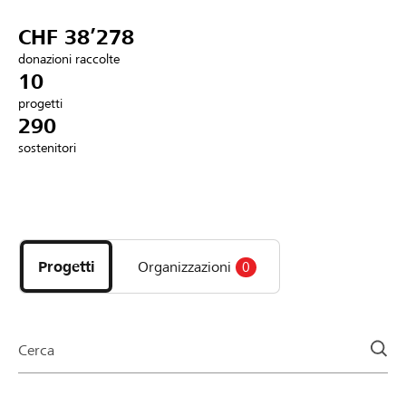
Partner / Banche Raiffeisen
CHF 38’278
donazioni raccolte
10
progetti
Collegarsi
290
sostenitori
Registrazione
Scopri
DE
FR
IT
i
progetti
Progetti
Organizzazioni
0
e
le
organizzazioni
della
Cerca
pagina