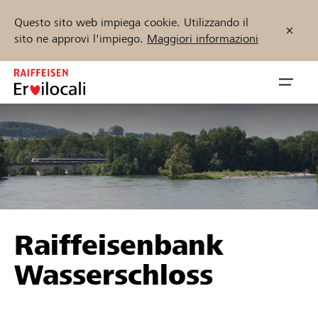
Questo sito web impiega cookie. Utilizzando il
sito ne approvi l'impiego.
Maggiori informazioni
Zum
Inhalt
Navig
springen
öffnen
Inizia ora
Trova progetti e organizzazioni
Raiffeisenbank
Sostenere
Wasserschloss
Aiuto & supporto