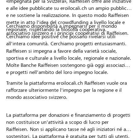
«Impegnata per la Svizzera», Raiffeisen offre alle iniziative
e alle idee pubblicate su eroilocali.ch un ampio pubblico
e ne sostiene la realizzazione. In questo modo Raiffeisen
mette in atto l'idea del crowdfunding a livello locale e
Cerchiamo disponibilità a impegnarsi per il mondo
regionale, rispettando la filosofia cooperativa.
associativo svizzero e i principi cooperativi di Raiffeisen.
Cerchiamo idee positive che possano rivelarsi utili
all'intera comunità. Cerchiamo progetti entusiasmanti.
Raiffeisen si impegna a favore della varietà sociale,
sportiva e culturale a livello locale, regionale e nazionale.
Molte Banche Raiffeisen sostengono già oggi associazioni
e progetti nell'ambito del loro impegno locale.
Tramite la piattaforma eroilocali.ch Raiffeisen vuole ora
rafforzare ulteriormente l'impegno per la regione e il
mondo associativo svizzero.
La piattaforma per donazioni e finanziamento di progetti
non costituisce un'attività a scopo di lucro per
Raiffeisen. Non si applicano tasse né agli iniziatori né ai
sostenitori. La piattaforma è gratuita per tutti gli utenti.