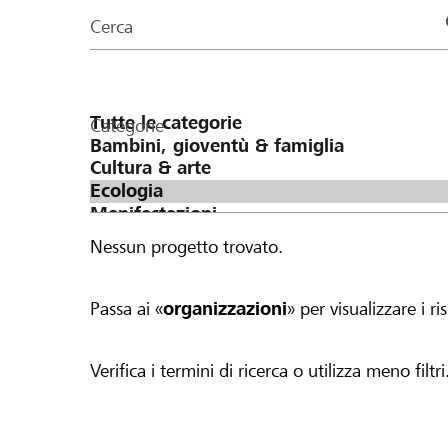
organizzazioni
Cerca
della
pagina
Categorie
Nessun progetto trovato.
Passa ai «
organizzazioni
» per visualizzare i ris
Verifica i termini di ricerca o utilizza meno filtri