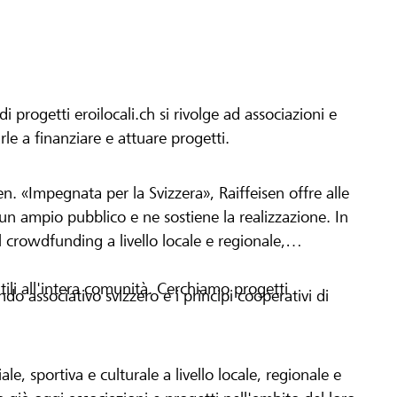
progetti eroilocali.ch si rivolge ad associazioni e
arle a finanziare e attuare progetti.
en. «Impegnata per la Svizzera», Raiffeisen offre alle
h un ampio pubblico e ne sostiene la realizzazione. In
 crowdfunding a livello locale e regionale,
tili all'intera comunità. Cerchiamo progetti
o associativo svizzero e i principi cooperativi di
le, sportiva e culturale a livello locale, regionale e