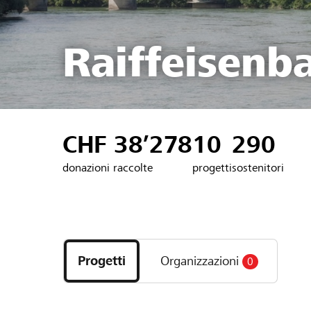
Raiffeisenb
CHF 38’278
10
290
donazioni raccolte
progetti
sostenitori
Scopri
i
Progetti
Organizzazioni
0
progetti
e
le