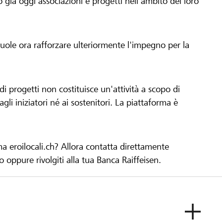
già oggi associazioni e progetti nell'ambito del loro
 vuole ora rafforzare ulteriormente l'impegno per la
 progetti non costituisce un'attività a scopo di
gli iniziatori né ai sostenitori. La piattaforma è
ma eroilocali.ch? Allora contatta direttamente
to oppure rivolgiti alla tua Banca Raiffeisen.