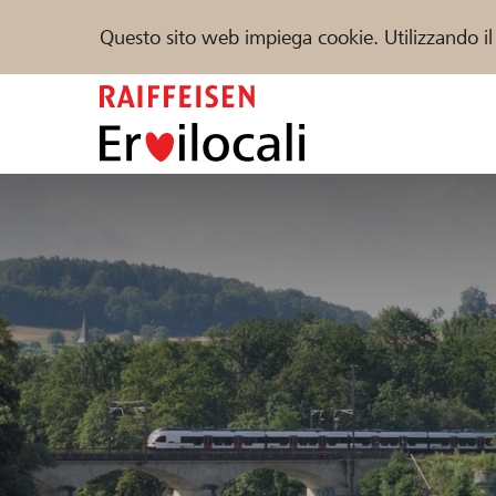
Questo sito web impiega cookie. Utilizzando il
Zum
Inhalt
springen
Sostenere
Aiuto & supporto
Partner
Trova progetti e organizzazioni
DE
FR
IT