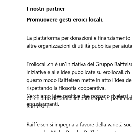
I nostri partner
Promuovere gesti eroici locali.
La piattaforma per donazioni e finanziamento di 
altre organizzazioni di utilità pubblica per aiut
Eroilocali.ch è un'iniziativa del Gruppo Raiffeis
iniziative e alle idee pubblicate su eroilocali.c
questo modo Raiffeisen mette in atto l'idea del
rispettando la filosofia cooperativa.
Cerchiamo idee positive che possano rivelarsi u
Cerchiamo disponibilità a impegnarsi per il mond
entusiasmanti.
Raiffeisen.
Raiffeisen si impegna a favore della varietà socia