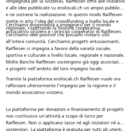
«Impegnata per la Svizzera», Raiffeisen offre alle iniziative
e alle idee pubblicate su eroilocali.ch un ampio pubblico
e ne sostiene la realizzazione. In questo modo Raiffeisen
mette in atto l'idea del crowdfunding a livello locale e
Cerchiamo disponibilità a impegnarsi per il mondo
regionale, rispettando la filosofia cooperativa.
associativo svizzero e i principi cooperativi di Raiffeisen.
Cerchiamo idee positive che possano rivelarsi utili
all'intera comunità. Cerchiamo progetti entusiasmanti.
Raiffeisen si impegna a favore della varietà sociale,
sportiva e culturale a livello locale, regionale e nazionale.
Molte Banche Raiffeisen sostengono già oggi associazioni
e progetti nell'ambito del loro impegno locale.
Tramite la piattaforma eroilocali.ch Raiffeisen vuole ora
rafforzare ulteriormente l'impegno per la regione e il
mondo associativo svizzero.
La piattaforma per donazioni e finanziamento di progetti
non costituisce un'attività a scopo di lucro per
Raiffeisen. Non si applicano tasse né agli iniziatori né ai
sostenitori. La piattaforma è gratuita per tutti gli utenti.