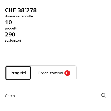
Partner / Banche Raiffeisen
CHF 38’278
donazioni raccolte
10
progetti
Collegarsi
290
sostenitori
Registrazione
Scopri
DE
FR
IT
i
progetti
Progetti
Organizzazioni
0
e
le
organizzazioni
della
Cerca
pagina