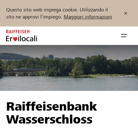
Questo sito web impiega cookie. Utilizzando il
sito ne approvi l'impiego.
Maggiori informazioni
Zum
Inhalt
Navig
springen
öffnen
Inizia ora
Trova progetti e organizzazioni
Raiffeisenbank
Sostenere
Wasserschloss
Aiuto & supporto