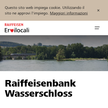
Questo sito web impiega cookie. Utilizzando il
sito ne approvi l'impiego.
Maggiori informazioni
Zum
Inhalt
Navig
springen
öffnen
Inizia ora
Trova progetti e organizzazioni
Raiffeisenbank
Sostenere
Wasserschloss
Aiuto & supporto