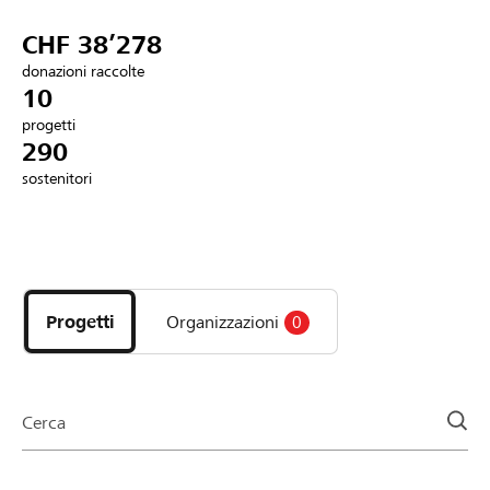
Partner / Banche Raiffeisen
CHF 38’278
donazioni raccolte
10
progetti
Collegarsi
290
sostenitori
Registrazione
Scopri
DE
FR
IT
i
progetti
Progetti
Organizzazioni
0
e
le
organizzazioni
della
Cerca
pagina