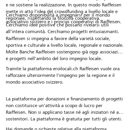
e ne sostiene la realizzazione. In questo modo Raiffeisen
mette in atto l'idea del crowdfunding a livello locale e
Cerchiamo disponibilità a impegnarsi per il mondo
regionale, rispettando la filosofia cooperativa.
associativo svizzero e i principi cooperativi di Raiffeisen.
Cerchiamo idee positive che possano rivelarsi utili
all'intera comunità. Cerchiamo progetti entusiasmanti.
Raiffeisen si impegna a favore della varietà sociale,
sportiva e culturale a livello locale, regionale e nazionale.
Molte Banche Raiffeisen sostengono già oggi associazioni
e progetti nell'ambito del loro impegno locale.
Tramite la piattaforma eroilocali.ch Raiffeisen vuole ora
rafforzare ulteriormente l'impegno per la regione e il
mondo associativo svizzero.
La piattaforma per donazioni e finanziamento di progetti
non costituisce un'attività a scopo di lucro per
Raiffeisen. Non si applicano tasse né agli iniziatori né ai
sostenitori. La piattaforma è gratuita per tutti gli utenti.
Hai domande o richieste relative alla piattaforma