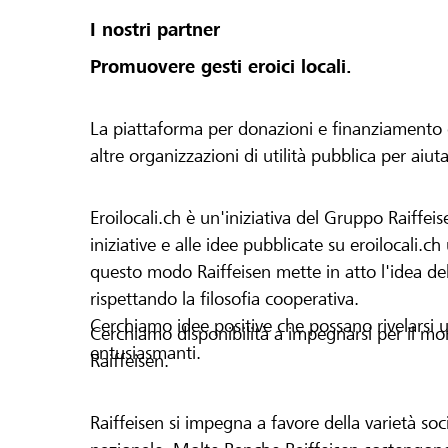
I nostri partner
Promuovere gesti eroici locali.
La piattaforma per donazioni e finanziamento di 
altre organizzazioni di utilità pubblica per aiut
Eroilocali.ch è un'iniziativa del Gruppo Raiffeis
iniziative e alle idee pubblicate su eroilocali.c
questo modo Raiffeisen mette in atto l'idea del
rispettando la filosofia cooperativa.
Cerchiamo idee positive che possano rivelarsi u
Cerchiamo disponibilità a impegnarsi per il mond
entusiasmanti.
Raiffeisen.
Raiffeisen si impegna a favore della varietà socia