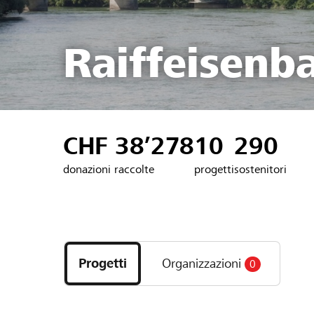
Raiffeisenb
CHF 38’278
10
290
donazioni raccolte
progetti
sostenitori
Scopri
i
Progetti
Organizzazioni
0
progetti
e
le