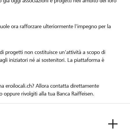
già oggi associazioni e progetti nell'ambito del loro
 vuole ora rafforzare ulteriormente l'impegno per la
 progetti non costituisce un'attività a scopo di
gli iniziatori né ai sostenitori. La piattaforma è
ma eroilocali.ch? Allora contatta direttamente
to oppure rivolgiti alla tua Banca Raiffeisen.