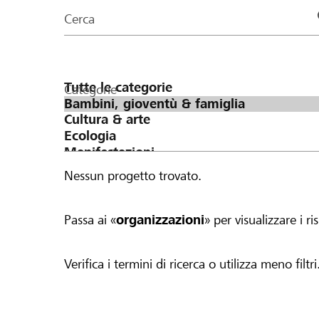
organizzazioni
Cerca
della
pagina
Categorie
Nessun progetto trovato.
Passa ai «
organizzazioni
» per visualizzare i ris
Verifica i termini di ricerca o utilizza meno filtri