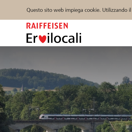
Questo sito web impiega cookie. Utilizzando il
Zum
Inhalt
springen
Sostenere
Aiuto & supporto
Partner
Trova progetti e organizzazioni
DE
FR
IT