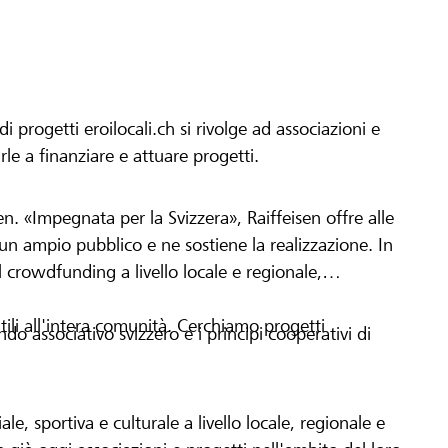
progetti eroilocali.ch si rivolge ad associazioni e
arle a finanziare e attuare progetti.
en. «Impegnata per la Svizzera», Raiffeisen offre alle
h un ampio pubblico e ne sostiene la realizzazione. In
 crowdfunding a livello locale e regionale,
tili all'intera comunità. Cerchiamo progetti
o associativo svizzero e i principi cooperativi di
le, sportiva e culturale a livello locale, regionale e