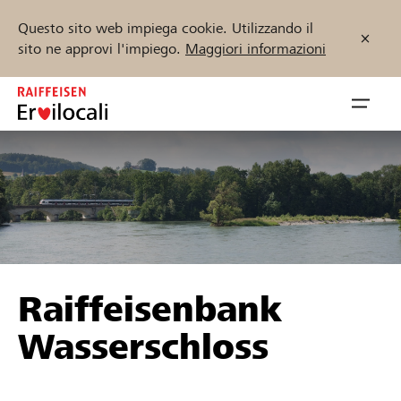
Questo sito web impiega cookie. Utilizzando il
sito ne approvi l'impiego.
Maggiori informazioni
Zum
Inhalt
Navig
springen
öffnen
Inizia ora
Trova progetti e organizzazioni
Raiffeisenbank
Sostenere
Wasserschloss
Aiuto & supporto