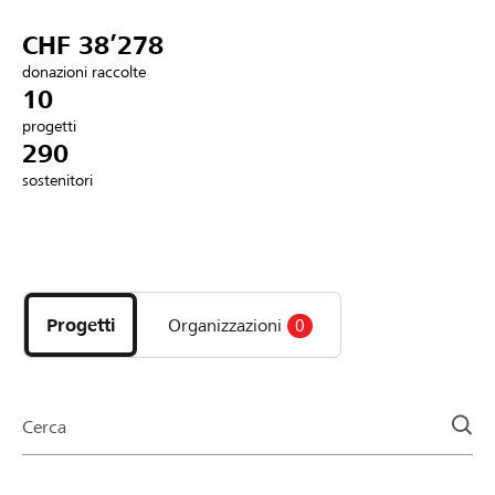
Partner / Banche Raiffeisen
CHF 38’278
donazioni raccolte
10
progetti
Collegarsi
290
sostenitori
Registrazione
Scopri
DE
FR
IT
i
progetti
Progetti
Organizzazioni
0
e
le
organizzazioni
della
Cerca
pagina