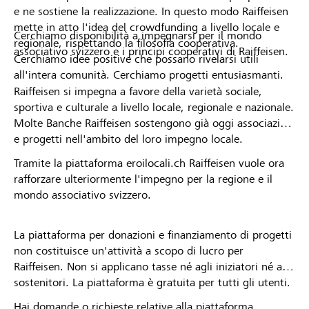
e ne sostiene la realizzazione. In questo modo Raiffeisen
mette in atto l'idea del crowdfunding a livello locale e
Cerchiamo disponibilità a impegnarsi per il mondo
regionale, rispettando la filosofia cooperativa.
associativo svizzero e i principi cooperativi di Raiffeisen.
Cerchiamo idee positive che possano rivelarsi utili
all'intera comunità. Cerchiamo progetti entusiasmanti.
Raiffeisen si impegna a favore della varietà sociale,
sportiva e culturale a livello locale, regionale e nazionale.
Molte Banche Raiffeisen sostengono già oggi associazioni
e progetti nell'ambito del loro impegno locale.
Tramite la piattaforma eroilocali.ch Raiffeisen vuole ora
rafforzare ulteriormente l'impegno per la regione e il
mondo associativo svizzero.
La piattaforma per donazioni e finanziamento di progetti
non costituisce un'attività a scopo di lucro per
Raiffeisen. Non si applicano tasse né agli iniziatori né ai
sostenitori. La piattaforma è gratuita per tutti gli utenti.
Hai domande o richieste relative alla piattaforma