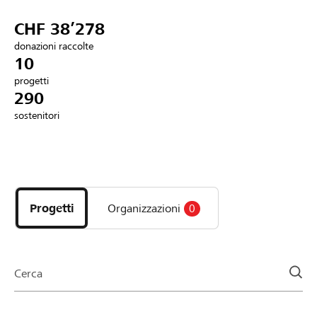
Partner / Banche Raiffeisen
CHF 38’278
donazioni raccolte
10
progetti
Collegarsi
290
sostenitori
Registrazione
Scopri
DE
FR
IT
i
progetti
Progetti
Organizzazioni
0
e
le
organizzazioni
della
Cerca
pagina