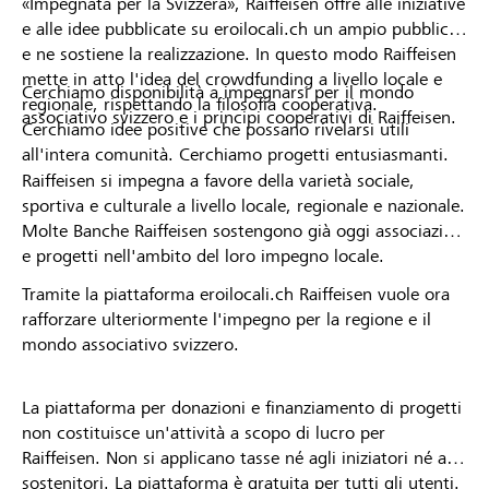
«Impegnata per la Svizzera», Raiffeisen offre alle iniziative
e alle idee pubblicate su eroilocali.ch un ampio pubblico
e ne sostiene la realizzazione. In questo modo Raiffeisen
mette in atto l'idea del crowdfunding a livello locale e
Cerchiamo disponibilità a impegnarsi per il mondo
regionale, rispettando la filosofia cooperativa.
associativo svizzero e i principi cooperativi di Raiffeisen.
Cerchiamo idee positive che possano rivelarsi utili
all'intera comunità. Cerchiamo progetti entusiasmanti.
Raiffeisen si impegna a favore della varietà sociale,
sportiva e culturale a livello locale, regionale e nazionale.
Molte Banche Raiffeisen sostengono già oggi associazioni
e progetti nell'ambito del loro impegno locale.
Tramite la piattaforma eroilocali.ch Raiffeisen vuole ora
rafforzare ulteriormente l'impegno per la regione e il
mondo associativo svizzero.
La piattaforma per donazioni e finanziamento di progetti
non costituisce un'attività a scopo di lucro per
Raiffeisen. Non si applicano tasse né agli iniziatori né ai
sostenitori. La piattaforma è gratuita per tutti gli utenti.