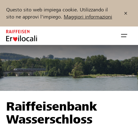
Questo sito web impiega cookie. Utilizzando il
sito ne approvi l'impiego.
Maggiori informazioni
Zum
Inhalt
Navig
springen
öffnen
Inizia ora
Trova progetti e organizzazioni
Raiffeisenbank
Sostenere
Wasserschloss
Aiuto & supporto