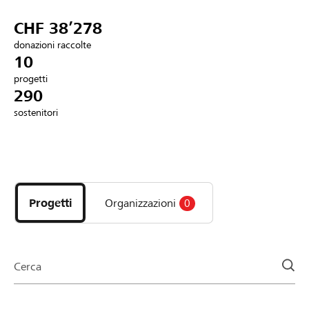
Partner / Banche Raiffeisen
CHF 38’278
donazioni raccolte
10
progetti
Collegarsi
290
sostenitori
Registrazione
Scopri
DE
FR
IT
i
progetti
Progetti
Organizzazioni
0
e
le
organizzazioni
della
Cerca
pagina