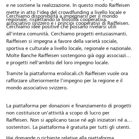
e ne sostiene la realizzazione. In questo modo Raiffeisen
mette in atto l'idea del crowdfunding a livello locale e
Cerchiamo disponibilità a impegnarsi per il mondo
regionale, rispettando la filosofia cooperativa.
associativo svizzero e i principi cooperativi di Raiffeisen.
Cerchiamo idee positive che possano rivelarsi utili
all'intera comunità. Cerchiamo progetti entusiasmanti.
Raiffeisen si impegna a favore della varietà sociale,
sportiva e culturale a livello locale, regionale e nazionale.
Molte Banche Raiffeisen sostengono già oggi associazioni
e progetti nell'ambito del loro impegno locale.
Tramite la piattaforma eroilocali.ch Raiffeisen vuole ora
rafforzare ulteriormente l'impegno per la regione e il
mondo associativo svizzero.
La piattaforma per donazioni e finanziamento di progetti
non costituisce un'attività a scopo di lucro per
Raiffeisen. Non si applicano tasse né agli iniziatori né ai
sostenitori. La piattaforma è gratuita per tutti gli utenti.
Hai domande o richieste relative alla piattaforma