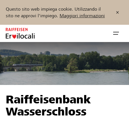
Questo sito web impiega cookie. Utilizzando il
sito ne approvi l'impiego.
Maggiori informazioni
Zum
Inhalt
Navig
springen
öffnen
Inizia ora
Trova progetti e organizzazioni
Raiffeisenbank
Sostenere
Wasserschloss
Aiuto & supporto