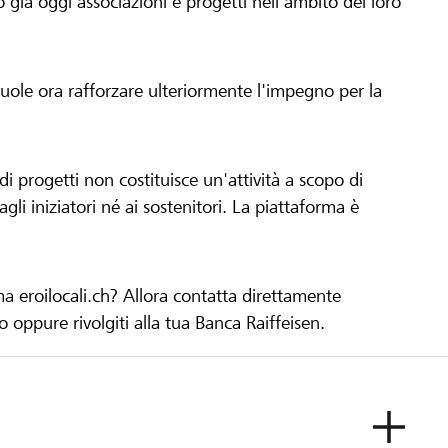
già oggi associazioni e progetti nell'ambito del loro
 vuole ora rafforzare ulteriormente l'impegno per la
 progetti non costituisce un'attività a scopo di
gli iniziatori né ai sostenitori. La piattaforma è
ma eroilocali.ch? Allora contatta direttamente
to oppure rivolgiti alla tua Banca Raiffeisen.