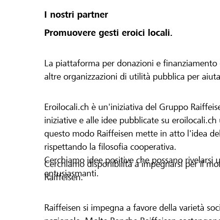
I nostri partner
Promuovere gesti eroici locali.
La piattaforma per donazioni e finanziamento di 
altre organizzazioni di utilità pubblica per aiut
Eroilocali.ch è un'iniziativa del Gruppo Raiffeis
iniziative e alle idee pubblicate su eroilocali.c
questo modo Raiffeisen mette in atto l'idea del
rispettando la filosofia cooperativa.
Cerchiamo idee positive che possano rivelarsi u
Cerchiamo disponibilità a impegnarsi per il mond
entusiasmanti.
Raiffeisen.
Raiffeisen si impegna a favore della varietà socia