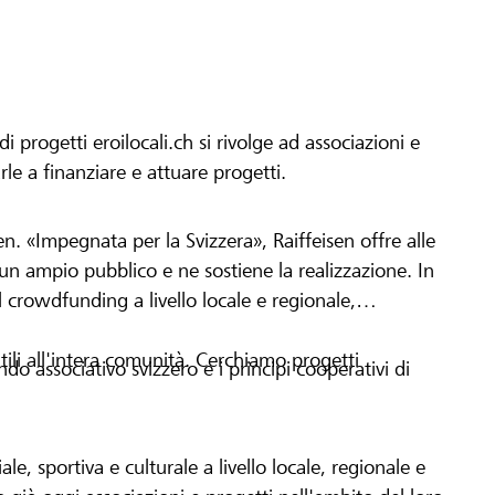
progetti eroilocali.ch si rivolge ad associazioni e
arle a finanziare e attuare progetti.
en. «Impegnata per la Svizzera», Raiffeisen offre alle
h un ampio pubblico e ne sostiene la realizzazione. In
 crowdfunding a livello locale e regionale,
tili all'intera comunità. Cerchiamo progetti
o associativo svizzero e i principi cooperativi di
le, sportiva e culturale a livello locale, regionale e