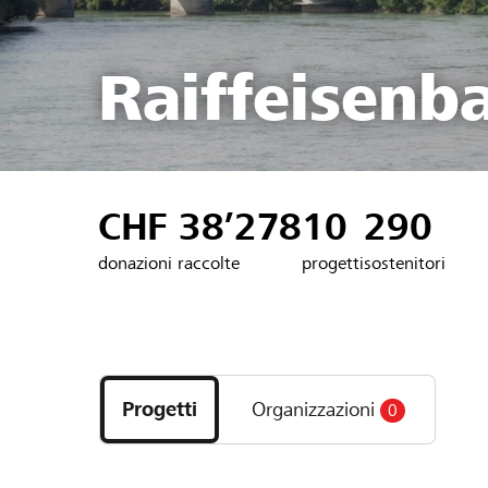
Raiffeisenb
CHF 38’278
10
290
donazioni raccolte
progetti
sostenitori
Scopri
i
Progetti
Organizzazioni
0
progetti
e
le