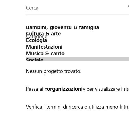
organizzazioni
Cerca
della
pagina
Categorie
Nessun progetto trovato.
Passa ai «
organizzazioni
» per visualizzare i ris
Verifica i termini di ricerca o utilizza meno filtri