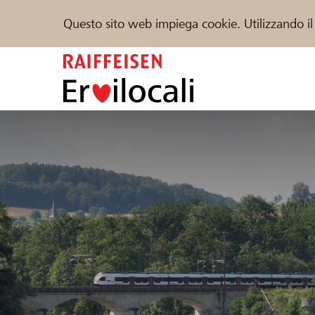
Questo sito web impiega cookie. Utilizzando il
Zum
Inhalt
springen
Sostenere
Aiuto & supporto
Partner
Trova progetti e organizzazioni
DE
FR
IT