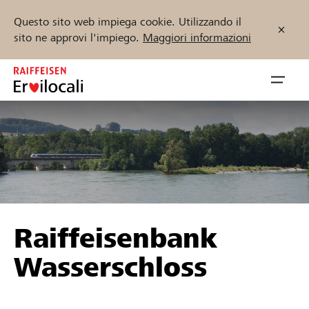
Questo sito web impiega cookie. Utilizzando il
sito ne approvi l'impiego.
Maggiori informazioni
Zum
Inhalt
Navig
springen
öffnen
Inizia ora
Trova progetti e organizzazioni
Raiffeisenbank
Sostenere
Wasserschloss
Aiuto & supporto