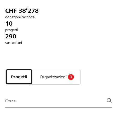
Partner / Banche Raiffeisen
CHF 38’278
donazioni raccolte
10
progetti
Collegarsi
290
sostenitori
Registrazione
Scopri
DE
FR
IT
i
progetti
Progetti
Organizzazioni
0
e
le
organizzazioni
della
Cerca
pagina