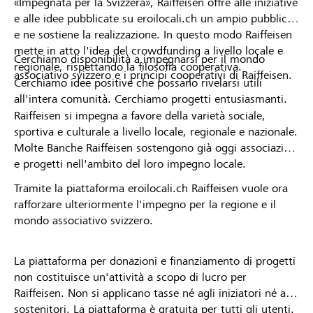
«Impegnata per la Svizzera», Raiffeisen offre alle iniziative
e alle idee pubblicate su eroilocali.ch un ampio pubblico
e ne sostiene la realizzazione. In questo modo Raiffeisen
mette in atto l'idea del crowdfunding a livello locale e
Cerchiamo disponibilità a impegnarsi per il mondo
regionale, rispettando la filosofia cooperativa.
associativo svizzero e i principi cooperativi di Raiffeisen.
Cerchiamo idee positive che possano rivelarsi utili
all'intera comunità. Cerchiamo progetti entusiasmanti.
Raiffeisen si impegna a favore della varietà sociale,
sportiva e culturale a livello locale, regionale e nazionale.
Molte Banche Raiffeisen sostengono già oggi associazioni
e progetti nell'ambito del loro impegno locale.
Tramite la piattaforma eroilocali.ch Raiffeisen vuole ora
rafforzare ulteriormente l'impegno per la regione e il
mondo associativo svizzero.
La piattaforma per donazioni e finanziamento di progetti
non costituisce un'attività a scopo di lucro per
Raiffeisen. Non si applicano tasse né agli iniziatori né ai
sostenitori. La piattaforma è gratuita per tutti gli utenti.